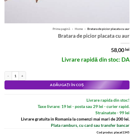
Prima pagină
»
Home
»
Bratara de picior placata cu aur
Bratara de picior placata cu aur
58,00
lei
Livrare rapidă din stoc: DA
Cantitate Bratara de picior placata cu aur
Alternative:
ADĂUGAȚI ÎN COȘ
Livrare rapida din stoc!
Taxe livrare: 19 lei - posta sau 29 lei - curier rapid.
Strainatate - 99 lei
Livrare gratuita in Romania la comenzi mai mari de 200 lei.
Plata ramburs, cu card sau transfer bancar
Cod produs:
placat1345