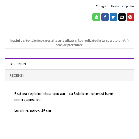
Categorie:
Bratara de picior
Imaginile și textele de pe acest site sunt editate și/sau realizate digital cu ajutorul IA, în
scop de prezentare.
DESCRIERE
RECENZII
Bratara de picior placata cu aur – cu 3 stelute – un must have
pentru acest an.
Lungime: aprox. 19 cm