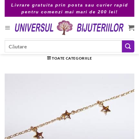
Skip
Livrare gratuita prin posta sau curier rapid
to
pentru comenzi mai mari de 200 lei!
content
Caută
după:
TOATE CATEGORIILE