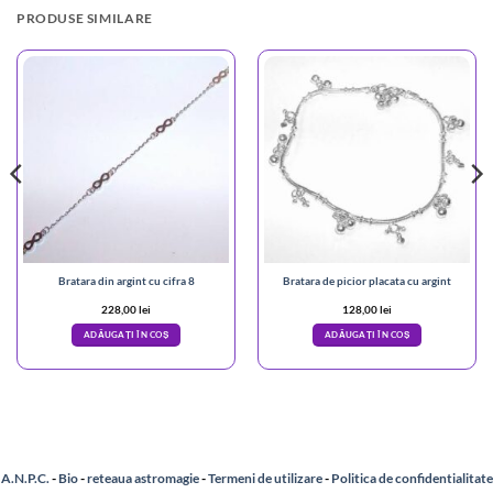
PRODUSE SIMILARE
Bratara din argint cu cifra 8
Bratara de picior placata cu argint
228,00
lei
128,00
lei
ADĂUGAȚI ÎN COȘ
ADĂUGAȚI ÎN COȘ
A.N.P.C.
-
Bio
-
reteaua astromagie
-
Termeni de utilizare
-
Politica de confidentialitate