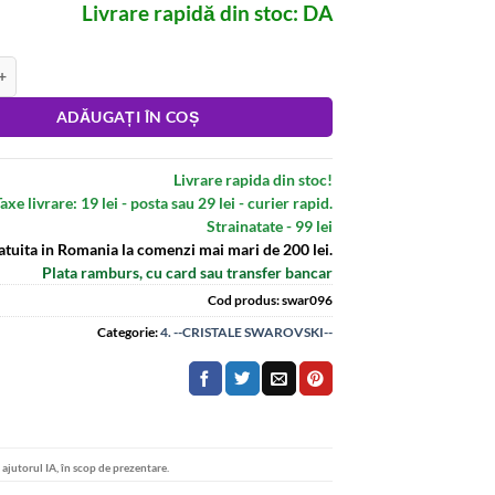
Livrare rapidă din stoc: DA
t de bijuterii cu cristale Swarovski Elements galbene
:
ADĂUGAȚI ÎN COȘ
Livrare rapida din stoc!
axe livrare: 19 lei - posta sau 29 lei - curier rapid.
Strainatate - 99 lei
atuita in Romania la comenzi mai mari de 200 lei.
Plata ramburs, cu card sau transfer bancar
Cod produs:
swar096
Categorie:
4. --CRISTALE SWAROVSKI--
u ajutorul IA, în scop de prezentare.