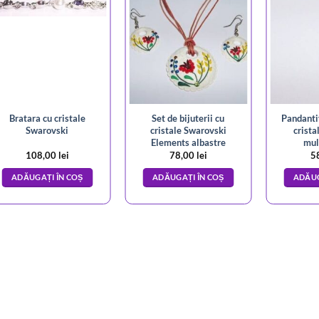
Bratara cu cristale
Set de bijuterii cu
Pandantiv
Swarovski
cristale Swarovski
crista
Elements albastre
mul
108,00
lei
78,00
lei
5
ADĂUGAȚI ÎN COȘ
ADĂUGAȚI ÎN COȘ
ADĂUG