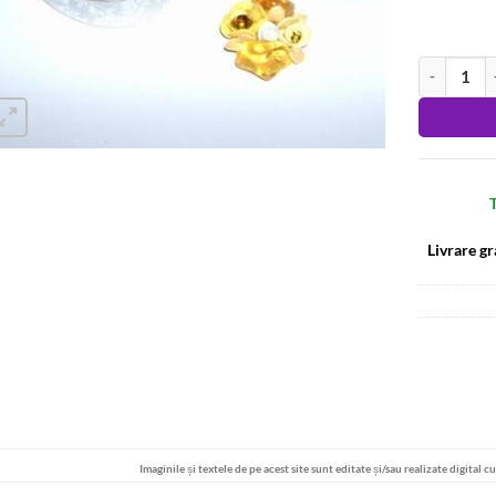
Cantitate Se
Alternative
T
Livrare gr
Imaginile și textele de pe acest site sunt editate și/sau realizate digital c