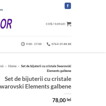
com
COȘ /
0,00
LEI
9:00 - 17:00
0764-19.88.88
ină
»
Home
»
Set de bijuterii cu cristale Swarovski
Elements galbene
Set de bijuterii cu cristale
warovski Elements galbene
78,00
lei