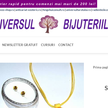
rier rapid pentru comenzi mai mari de 200 lei!
|
ezo-shop.ro
|
anticariat-ezoteric.ro
|
fengshuiconsult.ro
|
universultarotului.ro
|
radiestezie.
NEWSLETTER GRATUIT
CURSURI
CONTACT
Prima pag
S