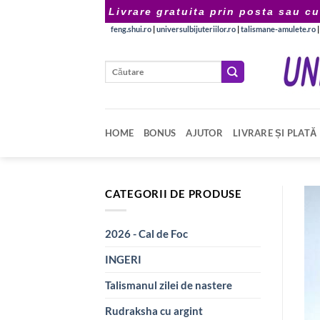
Skip
Livrare gratuita prin posta sau cu
to
feng.shui.ro
|
universulbijuteriilor.ro
|
talismane-amulete.ro
content
Caută
după:
HOME
BONUS
AJUTOR
LIVRARE ȘI PLATĂ
CATEGORII DE PRODUSE
2026 - Cal de Foc
INGERI
Talismanul zilei de nastere
Rudraksha cu argint