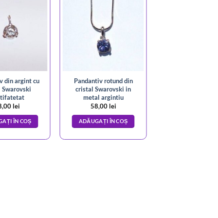
 din argint cu
Pandantiv rotund din
l Swarovski
cristal Swarovski in
tifatetat
metal argintiu
8,00
lei
58,00
lei
AȚI ÎN COȘ
ADĂUGAȚI ÎN COȘ