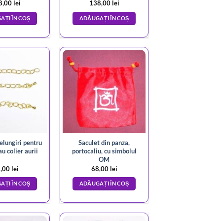
8,00
lei
138,00
lei
AȚI ÎN COȘ
ADĂUGAȚI ÎN COȘ
elungiri pentru
Saculet din panza,
u colier aurii
portocaliu, cu simbolul
OM
,00
lei
68,00
lei
AȚI ÎN COȘ
ADĂUGAȚI ÎN COȘ