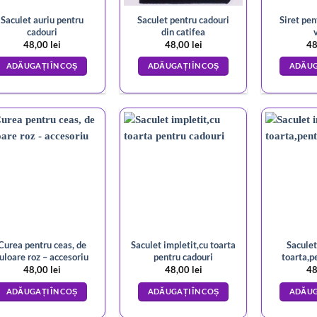
Saculet auriu pentru
Saculet pentru cadouri
Siret pen
cadouri
din catifea
48,00
lei
48,00
lei
48
ADĂUGAȚI ÎN COȘ
ADĂUGAȚI ÎN COȘ
ADĂUG
Curea pentru ceas, de
Saculet impletit,cu toarta
Saculet
uloare roz – accesoriu
pentru cadouri
toarta,p
48,00
lei
48,00
lei
48
ADĂUGAȚI ÎN COȘ
ADĂUGAȚI ÎN COȘ
ADĂUG