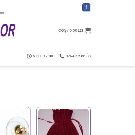
com
COȘ /
0,00
LEI
9:00 - 17:00
0764-19.88.88