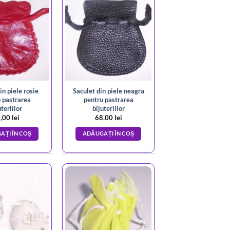
in piele rosie
Saculet din piele neagra
 pastrarea
pentru pastrarea
uteriilor
bijuteriilor
,00
lei
68,00
lei
AȚI ÎN COȘ
ADĂUGAȚI ÎN COȘ