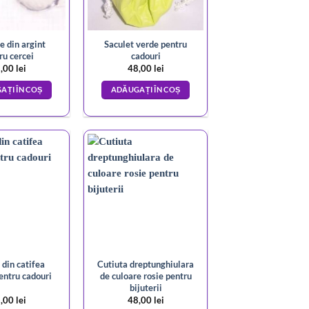
e din argint
Saculet verde pentru
ru cercei
cadouri
,00
lei
48,00
lei
AȚI ÎN COȘ
ADĂUGAȚI ÎN COȘ
 din catifea
Cutiuta dreptunghiulara
entru cadouri
de culoare rosie pentru
bijuterii
,00
lei
48,00
lei