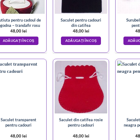
tiuta pentru cadoul de
Saculet pentru cadouri
Surubel
ogodna – trandafir rosu
din catifea
pent
48,00
lei
48,00
lei
48
ADĂUGAȚI ÎN COȘ
ADĂUGAȚI ÎN COȘ
ADĂUG
Saculet transparent
Saculet din catifea rosie
Saculet
pentru cadouri
pentru cadouri
neagra p
48,00
lei
48,00
lei
48