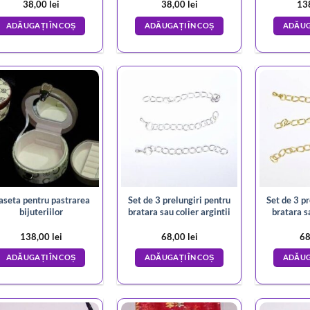
38,00
lei
38,00
lei
13
ADĂUGAȚI ÎN COȘ
ADĂUGAȚI ÎN COȘ
ADĂUG
aseta pentru pastrarea
Set de 3 prelungiri pentru
Set de 3 pr
bijuteriilor
bratara sau colier argintii
bratara sa
138,00
lei
68,00
lei
68
ADĂUGAȚI ÎN COȘ
ADĂUGAȚI ÎN COȘ
ADĂUG