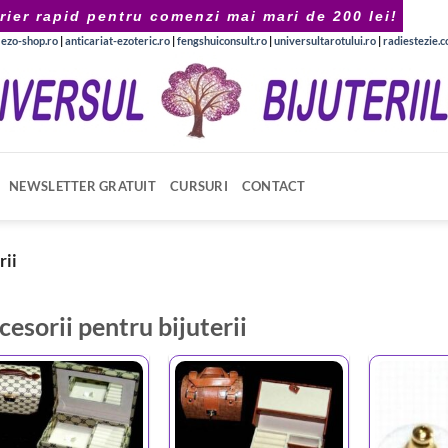
rier rapid pentru comenzi mai mari de 200 lei!
|
ezo-shop.ro
|
anticariat-ezoteric.ro
|
fengshuiconsult.ro
|
universultarotului.ro
|
radiestezie.
NEWSLETTER GRATUIT
CURSURI
CONTACT
rii
cesorii pentru bijuterii