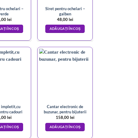
tru ochelari –
Siret pentru ochelari –
verde
galben
,00
lei
48,00
lei
AȚI ÎN COȘ
ADĂUGAȚI ÎN COȘ
 impletit,cu
Cantar electronic de
entru cadouri
buzunar, pentru bijuterii
,00
lei
158,00
lei
AȚI ÎN COȘ
ADĂUGAȚI ÎN COȘ