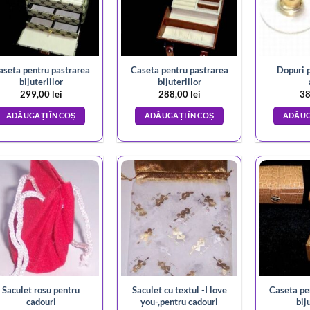
aseta pentru pastrarea
Caseta pentru pastrarea
Dopuri p
bijuteriilor
bijuteriilor
299,00
lei
288,00
lei
38
ADĂUGAȚI ÎN COȘ
ADĂUGAȚI ÎN COȘ
ADĂUG
Saculet rosu pentru
Saculet cu textul -I love
Caseta pe
cadouri
you-,pentru cadouri
bij