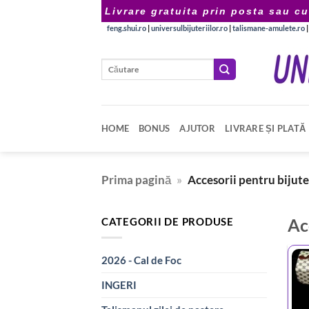
Skip
Livrare gratuita prin posta sau cu
to
feng.shui.ro
|
universulbijuteriilor.ro
|
talismane-amulete.ro
content
Caută
după:
HOME
BONUS
AJUTOR
LIVRARE ȘI PLATĂ
Prima pagină
»
Accesorii pentru bijute
Ac
CATEGORII DE PRODUSE
2026 - Cal de Foc
INGERI