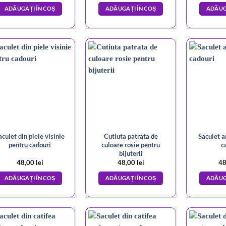
ADĂUGAȚI ÎN COȘ
ADĂUGAȚI ÎN COȘ
ADĂUG
aculet din piele visinie
Cutiuta patrata de
Saculet a
pentru cadouri
culoare rosie pentru
c
bijuterii
48,00
lei
48,00
lei
48
ADĂUGAȚI ÎN COȘ
ADĂUGAȚI ÎN COȘ
ADĂUG