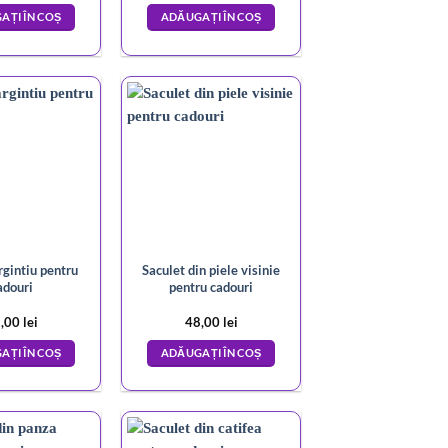
AȚI ÎN COȘ
ADĂUGAȚI ÎN COȘ
rgintiu pentru
Saculet din piele visinie
adouri
pentru cadouri
,00
lei
48,00
lei
AȚI ÎN COȘ
ADĂUGAȚI ÎN COȘ