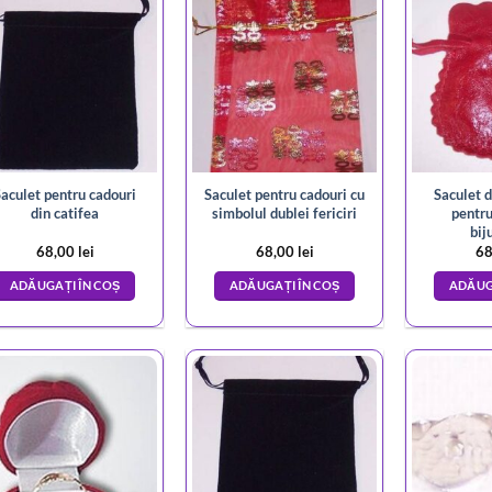
aculet pentru cadouri
Saculet pentru cadouri cu
Saculet d
din catifea
simbolul dublei fericiri
pentru
bij
68,00
lei
68,00
lei
68
ADĂUGAȚI ÎN COȘ
ADĂUGAȚI ÎN COȘ
ADĂUG