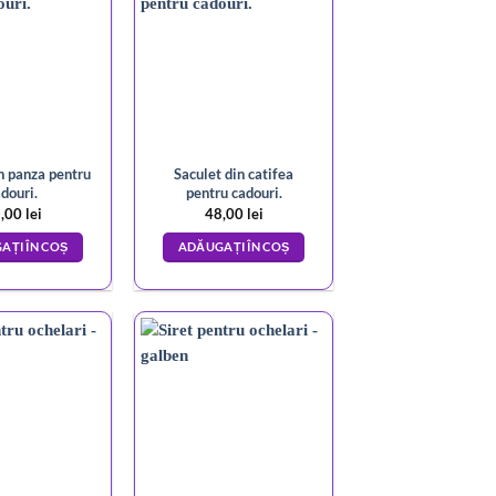
n panza pentru
Saculet din catifea
douri.
pentru cadouri.
,00
lei
48,00
lei
AȚI ÎN COȘ
ADĂUGAȚI ÎN COȘ