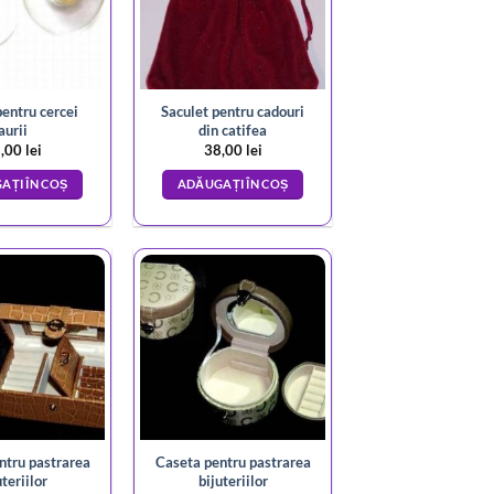
entru cercei
Saculet pentru cadouri
aurii
din catifea
,00
lei
38,00
lei
AȚI ÎN COȘ
ADĂUGAȚI ÎN COȘ
ntru pastrarea
Caseta pentru pastrarea
uteriilor
bijuteriilor