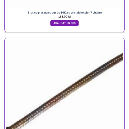
Bratara placata cu aur de 14K, cu cristalele celor 7 chakre
188,00
lei
ADĂUGAȚI ÎN COȘ