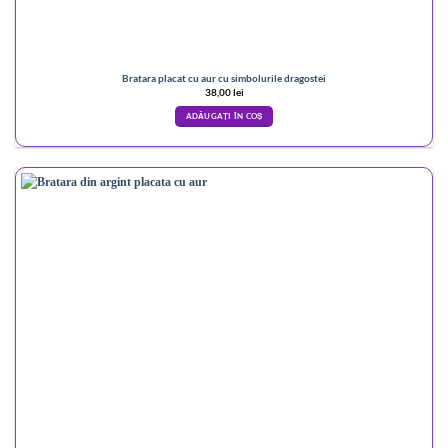
Bratara placat cu aur cu simbolurile dragostei
38,00
lei
ADĂUGAȚI ÎN COȘ