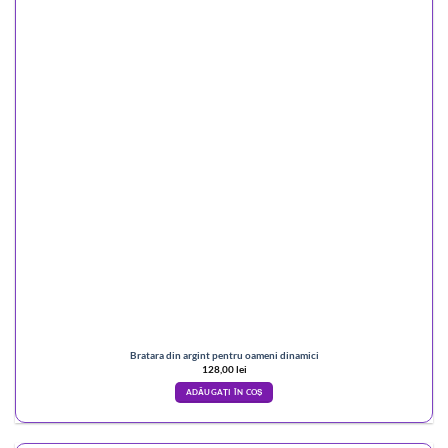
Bratara din argint pentru oameni dinamici
128,00
lei
ADĂUGAȚI ÎN COȘ