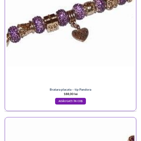
Bratara placata – tip Pandora
188,00
lei
ADĂUGAȚI ÎN COȘ