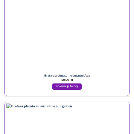
Bratara argintata – elementul Apa
68,00
lei
ADĂUGAȚI ÎN COȘ