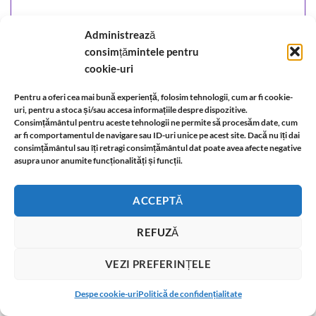
Administrează
consimțămintele pentru
cookie-uri
Pentru a oferi cea mai bună experiență, folosim tehnologii, cum ar fi cookie-
uri, pentru a stoca și/sau accesa informațiile despre dispozitive.
Consimțământul pentru aceste tehnologii ne permite să procesăm date, cum
ar fi comportamentul de navigare sau ID-uri unice pe acest site. Dacă nu îți dai
consimțământul sau îți retragi consimțământul dat poate avea afecte negative
asupra unor anumite funcționalități și funcții.
ACCEPTĂ
Bratara placata cu aur alb si aur galben
REFUZĂ
68,00
lei
ADĂUGAȚI ÎN COȘ
VEZI PREFERINȚELE
T
Despe cookie-uri
Politică de confidențialitate