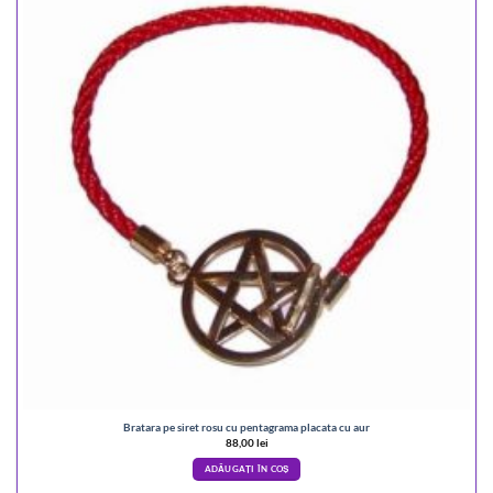
Bratara pe siret rosu cu pentagrama placata cu aur
88,00
lei
ADĂUGAȚI ÎN COȘ