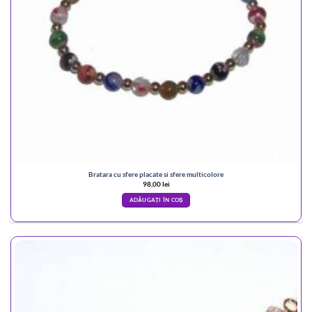
Bratara cu sfere placate si sfere multicolore
98,00
lei
ADĂUGAȚI ÎN COȘ