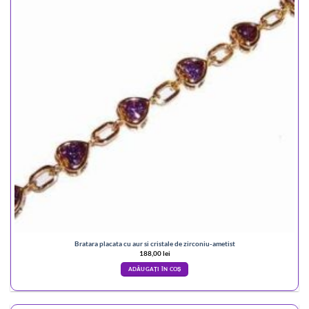
Bratara placata cu aur si cristale de zirconiu-ametist
188,00
lei
ADĂUGAȚI ÎN COȘ