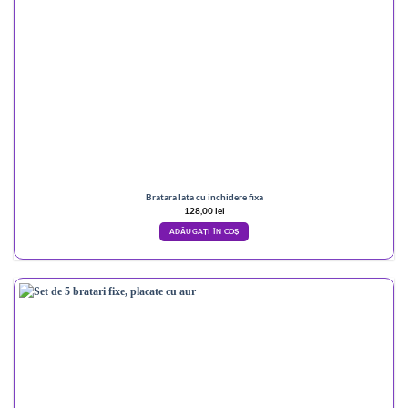
Bratara lata cu inchidere fixa
128,00
lei
ADĂUGAȚI ÎN COȘ