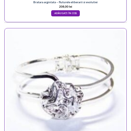
Bratara argintata – fluturele eliberarii si evolutiei
208,00
lei
ADĂUGAȚI ÎN COȘ