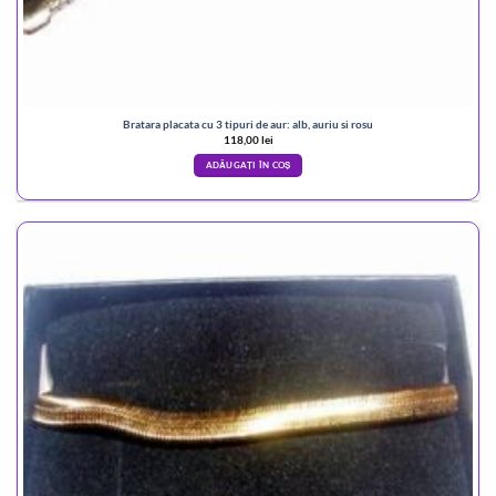
Bratara placata cu 3 tipuri de aur: alb, auriu si rosu
118,00
lei
ADĂUGAȚI ÎN COȘ