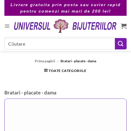
Skip
Livrare gratuita prin posta sau curier rapid
to
pentru comenzi mai mari de 200 lei!
content
Caută
după:
Prima pagină
»
Bratari - placate - dama
TOATE CATEGORIILE
Bratari - placate - dama