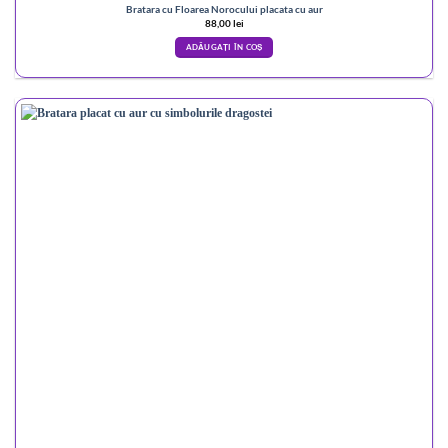
Bratara cu Floarea Norocului placata cu aur
88,00
lei
ADĂUGAȚI ÎN COȘ