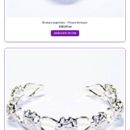
Bratara argintata – Floare de bujor
208,00
lei
ADĂUGAȚI ÎN COȘ