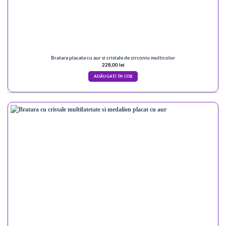
Bratara placata cu aur si cristale de zirconiu multicolor
228,00
lei
ADĂUGAȚI ÎN COȘ