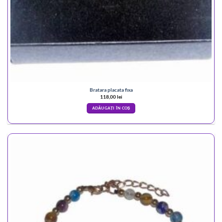
Bratara placata fixa
118,00
lei
ADĂUGAȚI ÎN COȘ