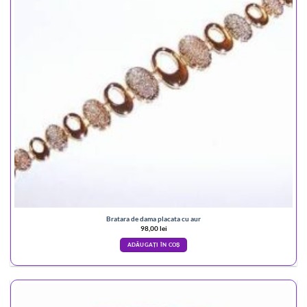
Bratara de dama placata cu aur
98,00
lei
ADĂUGAȚI ÎN COȘ