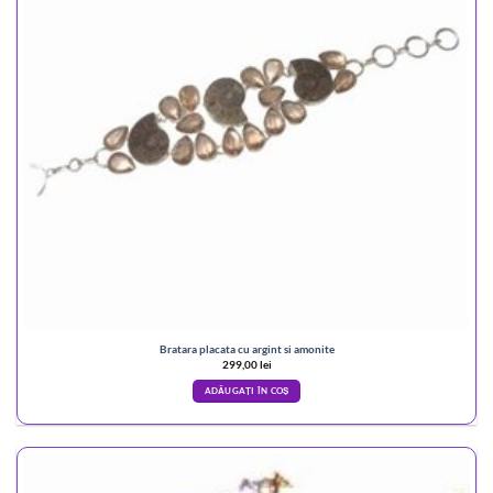
Bratara placata cu argint si amonite
299,00
lei
ADĂUGAȚI ÎN COȘ