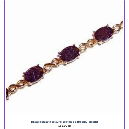
Bratara placata cu aur si cristale de zirconiu-ametist
188,00
lei