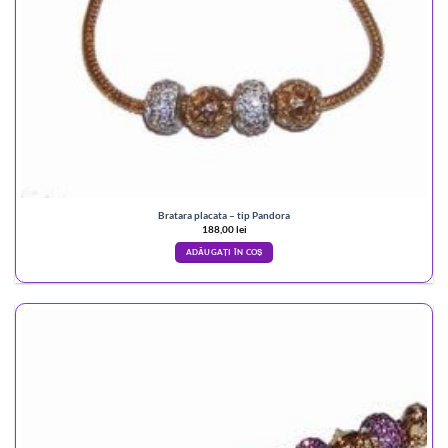
Bratara placata – tip Pandora
188,00
lei
ADĂUGAȚI ÎN COȘ