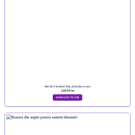
Set de 5 bratari fixe, placate cu aur
128,00
lei
ADĂUGAȚI ÎN COȘ