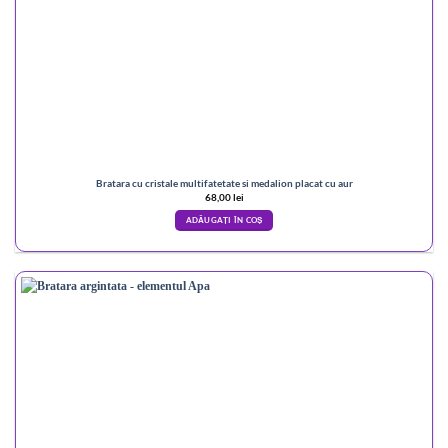
Bratara cu cristale multifatetate si medalion placat cu aur
68,00
lei
ADĂUGAȚI ÎN COȘ