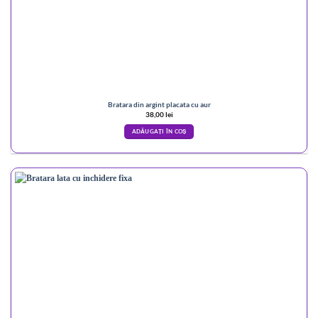
Bratara din argint placata cu aur
38,00
lei
ADĂUGAȚI ÎN COȘ