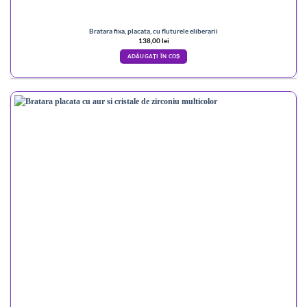
Bratara fixa, placata, cu fluturele eliberarii
138,00
lei
ADĂUGAȚI ÎN COȘ