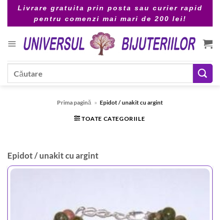
Skip
Livrare gratuita prin posta sau curier rapid
to
pentru comenzi mai mari de 200 lei!
content
Caută
după:
Prima pagină
»
Epidot / unakit cu argint
TOATE CATEGORIILE
Epidot / unakit cu argint