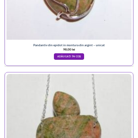
Pandantiv din epidot in montura din argint – unicat
98,00
lei
ADĂUGAȚI ÎN COȘ