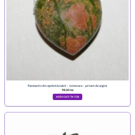
Pandantiv din epidot/unakit – inimioara – pe lant de argint
98,00
lei
ADĂUGAȚI ÎN COȘ