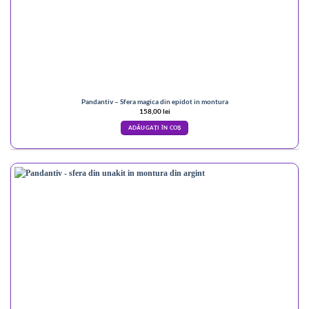
Pandantiv – Sfera magica din epidot in montura
158,00
lei
ADĂUGAȚI ÎN COȘ