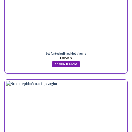
Set fantezie din epidot si perle
138,00
lei
ADĂUGAȚI ÎN COȘ