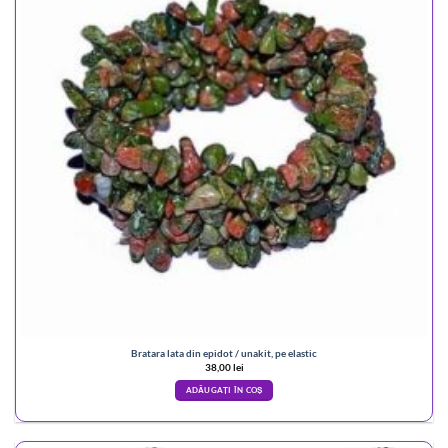
Bratara lata din epidot / unakit, pe elastic
38,00
lei
ADĂUGAȚI ÎN COȘ