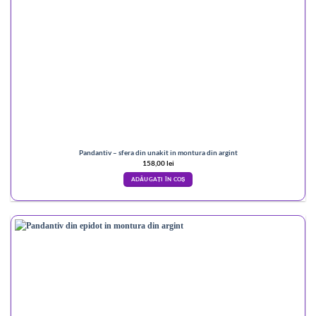
Pandantiv – sfera din unakit in montura din argint
158,00
lei
ADĂUGAȚI ÎN COȘ