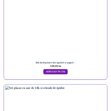
Set de bijuterii din epidot si argint –
148,00
lei
ADĂUGAȚI ÎN COȘ