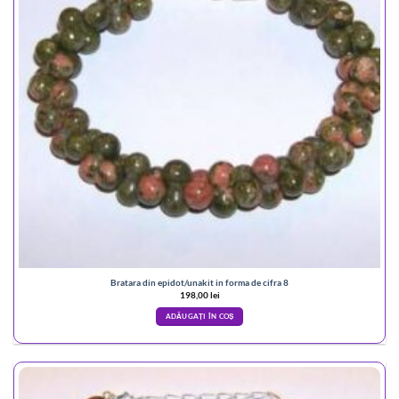
Bratara din epidot/unakit in forma de cifra 8
198,00
lei
ADĂUGAȚI ÎN COȘ