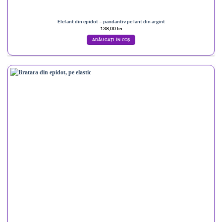
Elefant din epidot – pandantiv pe lant din argint
138,00
lei
ADĂUGAȚI ÎN COȘ