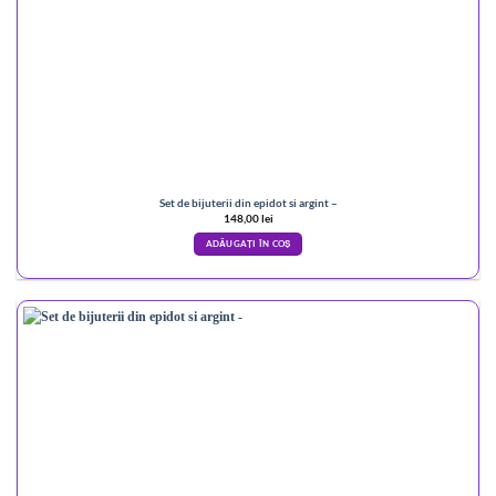
Set de bijuterii din epidot si argint –
148,00
lei
ADĂUGAȚI ÎN COȘ