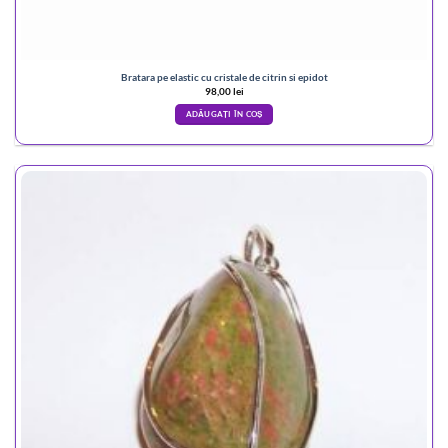
Bratara pe elastic cu cristale de citrin si epidot
98,00
lei
ADĂUGAȚI ÎN COȘ