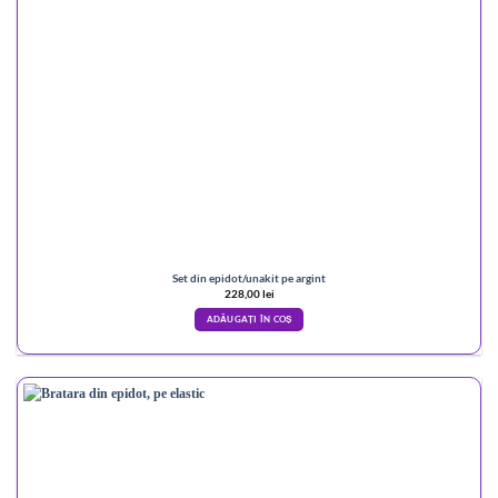
Set din epidot/unakit pe argint
228,00
lei
ADĂUGAȚI ÎN COȘ