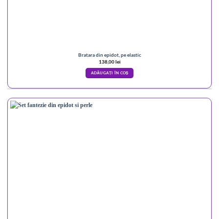
Bratara din epidot, pe elastic
138,00
lei
ADĂUGAȚI ÎN COȘ