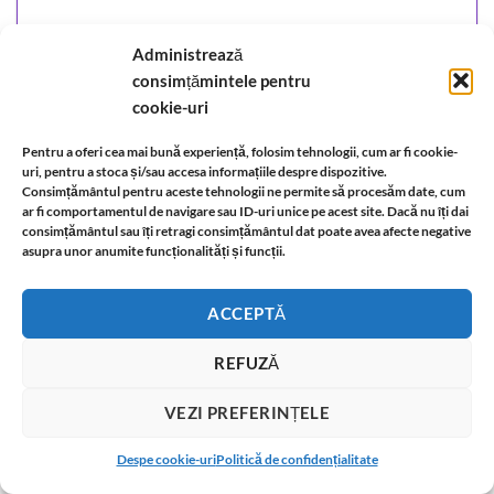
Administrează
consimțămintele pentru
cookie-uri
Pentru a oferi cea mai bună experiență, folosim tehnologii, cum ar fi cookie-
uri, pentru a stoca și/sau accesa informațiile despre dispozitive.
Consimțământul pentru aceste tehnologii ne permite să procesăm date, cum
ar fi comportamentul de navigare sau ID-uri unice pe acest site. Dacă nu îți dai
consimțământul sau îți retragi consimțământul dat poate avea afecte negative
asupra unor anumite funcționalități și funcții.
ACCEPTĂ
Set placat cu aur de 14k si cristale de epidot
REFUZĂ
148,00
lei
ADĂUGAȚI ÎN COȘ
VEZI PREFERINȚELE
T
Despe cookie-uri
Politică de confidențialitate