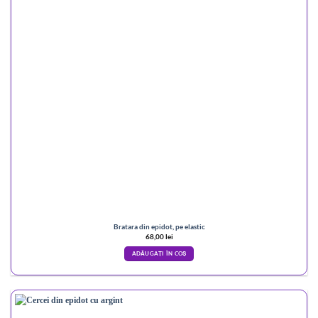
Bratara din epidot, pe elastic
68,00
lei
ADĂUGAȚI ÎN COȘ