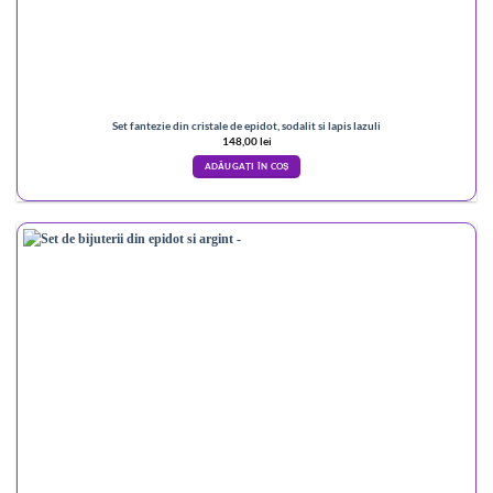
Set fantezie din cristale de epidot, sodalit si lapis lazuli
148,00
lei
ADĂUGAȚI ÎN COȘ