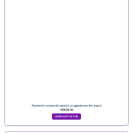
Pandantiv unisex din epidot cu agatatoare din argint
108,00
lei
ADĂUGAȚI ÎN COȘ