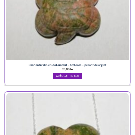
Pandantiv din epidot/unakit – testoasa – pe lant de argint
98,00
lei
ADĂUGAȚI ÎN COȘ