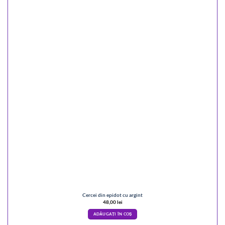
Cercei din epidot cu argint
48,00
lei
ADĂUGAȚI ÎN COȘ