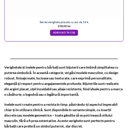
Set de verighete placate cu aur de 14 k
258,00
lei
ADĂUGAȚI ÎN COȘ
Verighetele și inelele pentru bărbați sunt bijuterii care îmbină simplitatea cu
puterea simbolică. În această categorie, vei găsi modele masculine, cu design
robust, finisaje mate, lucioase sau texturate, care exprimă personalitate,
eleganță și respect pentru angajamentele profunde. Bijuteriile sunt realizate
din argint placat, oțel inoxidabil sau aliaje rezistente, fiind ideale pentru a marca
o căsătorie, o logodnă sau o legătură importantă.
Inelele sunt create pentru a rezista în timp, păstrându-și aspectul impecabil
chiar și în utilizare zilnică. Sunt disponibile în variante simple, cu inserții
discrete sau modele geometrice – toate gândite să se potrivească stilului
masculin, fără a fi prea ostentative. Aceste verighete sunt perfecte pentru
bărbații care preferă un simbol puternic, dar discret.