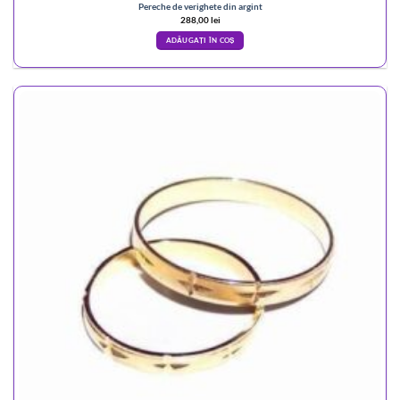
Pereche de verighete din argint
288,00
lei
ADĂUGAȚI ÎN COȘ