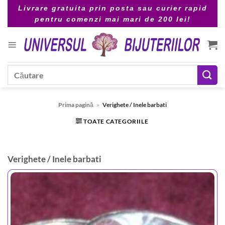
Skip
Livrare gratuita prin posta sau curier rapid
to
pentru comenzi mai mari de 200 lei!
content
Caută
după:
Prima pagină
»
Verighete / Inele barbati
TOATE CATEGORIILE
Verighete / Inele barbati