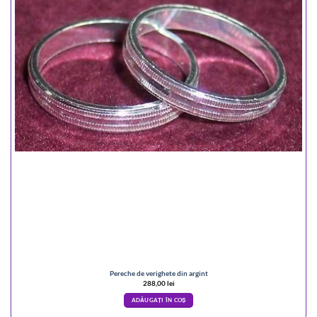
Pereche de verighete din argint
288,00
lei
ADĂUGAȚI ÎN COȘ