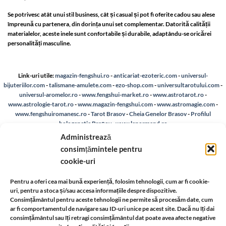
Se potrivesc atât unui stil business, cât și casual și pot fi oferite cadou sau alese
împreună cu partenera, din dorința unui set complementar. Datorită calității
materialelor, aceste inele sunt confortabile și durabile, adaptându-se oricărei
personalități masculine.
Link-uri utile:
magazin-fengshui.ro
-
anticariat-ezoteric.com
-
universul-
bijuteriilor.com
-
talismane-amulete.com
-
ezo-shop.com
-
universultarotului.com
-
universul-aromelor.ro
-
www.fengshui-market.ro
-
www.astrotarot.ro
-
www.astrologie-tarot.ro
-
www.magazin-fengshui.com
-
www.astromagie.com
-
www.fengshuiromanesc.ro
-
Tarot Brasov
-
Cheia Genelor Brasov
-
Profilul
hologenetic Brașov
-
www.lenormand.ro
Administrează
A.N.P.C.
-
Bio
-
reteaua astromagie
-
Termeni de utilizare
-
Politica de confidentialitate
consimțămintele pentru
-
Despre cookie-uri
-
Reclamații și retur
cookie-uri
Livrare si plata
-
Politica de rezolvare a reclamatiilor
-
Reciclare
-
Pentru a oferi cea mai bună experiență, folosim tehnologii, cum ar fi cookie-
uri, pentru a stoca și/sau accesa informațiile despre dispozitive.
Consimțământul pentru aceste tehnologii ne permite să procesăm date, cum
Identificare firma
-
Retragere din contract
ar fi comportamentul de navigare sau ID-uri unice pe acest site. Dacă nu îți dai
consimțământul sau îți retragi consimțământul dat poate avea afecte negative