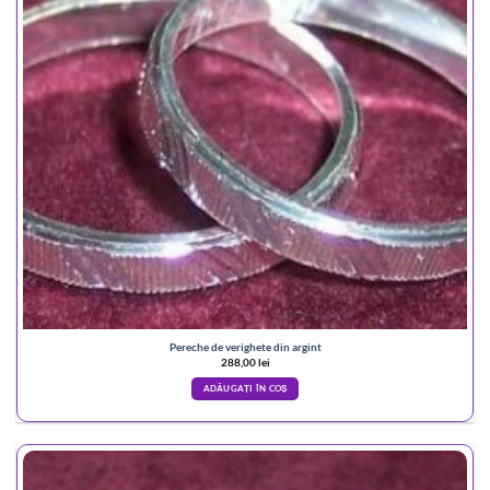
Pereche de verighete din argint
288,00
lei
ADĂUGAȚI ÎN COȘ