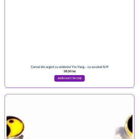
Cercei din argint cu simbolul Yin-Yang – cu surubel N/P
38,00
lei
ADĂUGAȚI ÎN COȘ