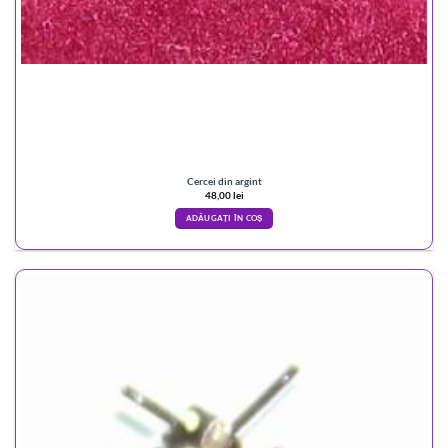
Cercei din argint
48,00
lei
ADĂUGAȚI ÎN COȘ