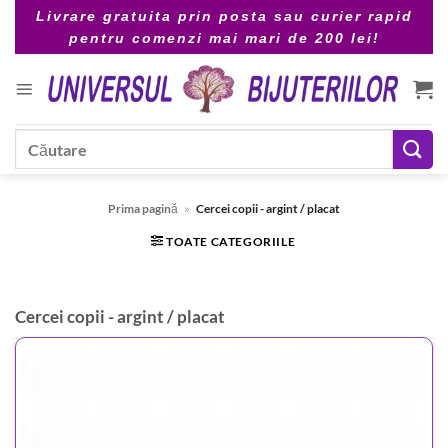
Skip
Livrare gratuita prin posta sau curier rapid
to
pentru comenzi mai mari de 200 lei!
content
Caută
după:
Prima pagină
»
Cercei copii - argint / placat
TOATE CATEGORIILE
Cercei copii - argint / placat