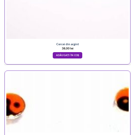
Cercei din argint
38,00
lei
ADĂUGAȚI ÎN COȘ