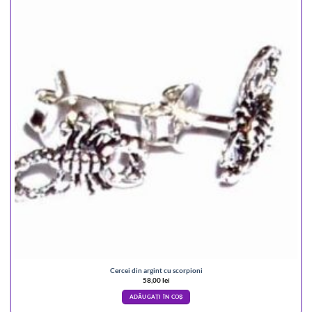
Cercei din argint cu scorpioni
58,00
lei
ADĂUGAȚI ÎN COȘ