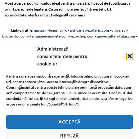
Acești cercei pot fi un cadou ideal pentru aniversări, început de școală sau ca
primă pereche de bijuterii. Cu un echilibru perfect între estetică și
accesibilitate, oferă zâmbet și eleganță celor mici.
Link-uri utile:
magazin-fengshui.ro
-
anticariat-ezoteric.com
-
universul-
bijuteriilor.com
-
talismane-amulete.com
-
ezo-shop.com
-
universultarotului.com
-
universul-aromelor.ro
-
www.fengshui-market.ro
-
www.astrotarot.ro
-
www.astrologie-tarot.ro
-
www.magazin-fengshui.com
-
www.astromagie.com
-
Administrează
www.fengshuiromanesc.ro
-
Tarot Brasov
-
Cheia Genelor Brasov
-
Profilul
consimțămintele pentru
hologenetic Brașov
-
www.lenormand.ro
cookie-uri
A.N.P.C.
-
Bio
-
reteaua astromagie
-
Termeni de utilizare
-
Politica de confidentialitate
Pentru a oferi cea mai bună experiență, folosim tehnologii, cum ar fi cookie-
-
Despre cookie-uri
-
Reclamații și retur
uri, pentru a stoca și/sau accesa informațiile despre dispozitive.
Consimțământul pentru aceste tehnologii ne permite să procesăm date, cum
ar fi comportamentul de navigare sau ID-uri unice pe acest site. Dacă nu îți dai
Livrare si plata
-
Politica de rezolvare a reclamatiilor
-
Reciclare
-
consimțământul sau îți retragi consimțământul dat poate avea afecte negative
asupra unor anumite funcționalități și funcții.
Identificare firma
-
Retragere din contract
ACCEPTĂ
Informatii legale:
REFUZĂ