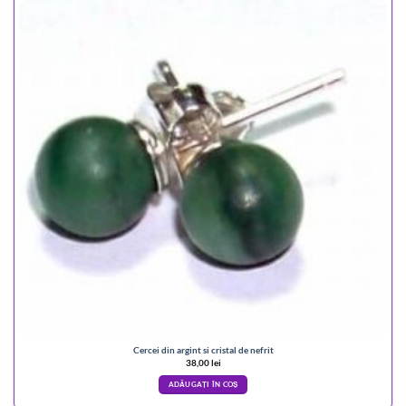
Cercei din argint si cristal de nefrit
38,00
lei
ADĂUGAȚI ÎN COȘ