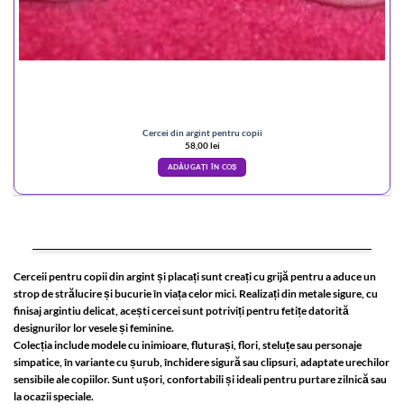
Cercei din argint pentru copii
58,00
lei
ADĂUGAȚI ÎN COȘ
Cerceii pentru copii din argint și placați sunt creați cu grijă pentru a aduce un
strop de strălucire și bucurie în viața celor mici. Realizați din metale sigure, cu
finisaj argintiu delicat, acești cercei sunt potriviți pentru fetițe datorită
designurilor lor vesele și feminine.
Colecția include modele cu inimioare, fluturași, flori, steluțe sau personaje
simpatice, în variante cu șurub, închidere sigură sau clipsuri, adaptate urechilor
sensibile ale copiilor. Sunt ușori, confortabili și ideali pentru purtare zilnică sau
la ocazii speciale.