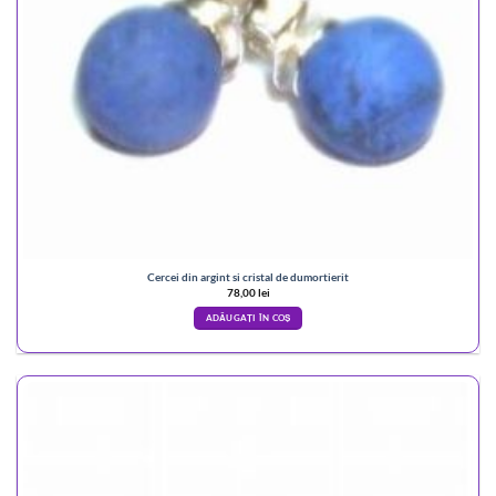
Cercei din argint si cristal de dumortierit
78,00
lei
ADĂUGAȚI ÎN COȘ