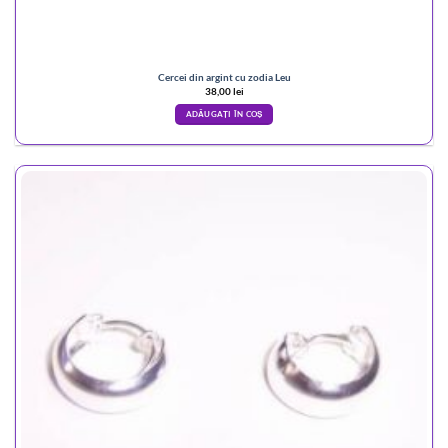
Cercei din argint cu zodia Leu
38,00
lei
ADĂUGAȚI ÎN COȘ