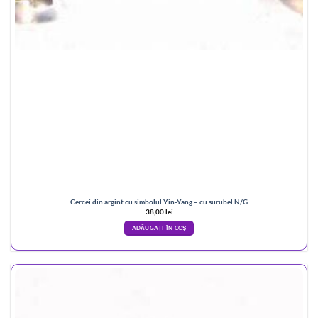
Cercei din argint cu simbolul Yin-Yang – cu surubel N/G
38,00
lei
ADĂUGAȚI ÎN COȘ