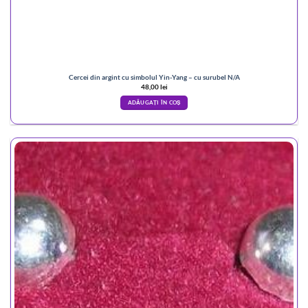
Cercei din argint cu simbolul Yin-Yang – cu surubel N/A
48,00
lei
ADĂUGAȚI ÎN COȘ