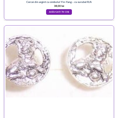
Cercei din argint cu simbolul Yin-Yang – cu surubel R/A
38,00
lei
ADĂUGAȚI ÎN COȘ