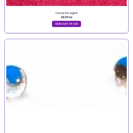
Cercei din argint
68,00
lei
ADĂUGAȚI ÎN COȘ