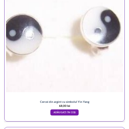
Cercei din argint cu simbolul Yin Yang
68,00
lei
ADĂUGAȚI ÎN COȘ