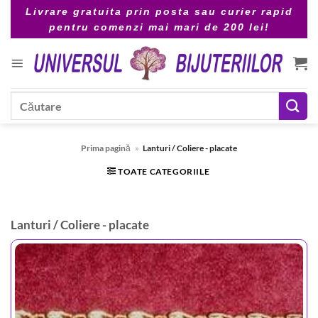
Skip
Livrare gratuita prin posta sau curier rapid
to
pentru comenzi mai mari de 200 lei!
content
Caută
după:
Prima pagină
»
Lanturi / Coliere - placate
TOATE CATEGORIILE
Lanturi / Coliere - placate