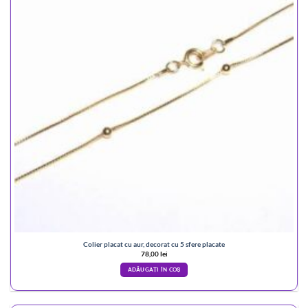
Colier placat cu aur, decorat cu 5 sfere placate
78,00
lei
ADĂUGAȚI ÎN COȘ