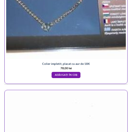
Colier impletit, placat cu aur de 18K
78,00
lei
ADĂUGAȚI ÎN COȘ