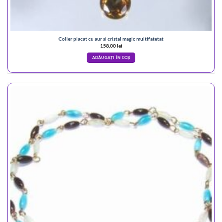
Colier placat cu aur si cristal magic multifatetat
158,00
lei
ADĂUGAȚI ÎN COȘ