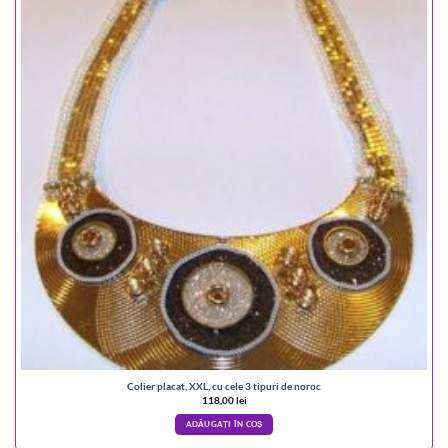
Colier placat, XXL, cu cele 3 tipuri de noroc
118,00
lei
ADĂUGAȚI ÎN COȘ