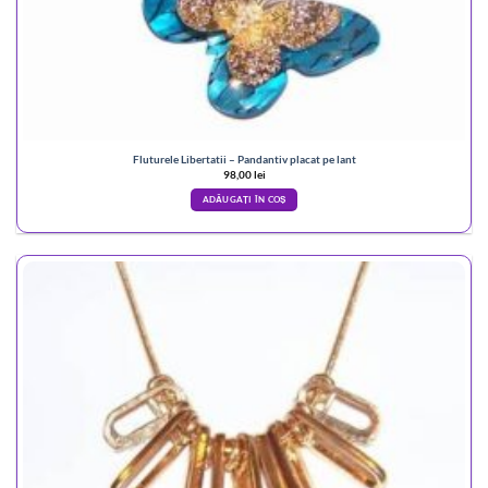
Fluturele Libertatii – Pandantiv placat pe lant
98,00
lei
ADĂUGAȚI ÎN COȘ