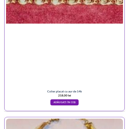
Colier placat cu aur de 14k
218,00
lei
ADĂUGAȚI ÎN COȘ