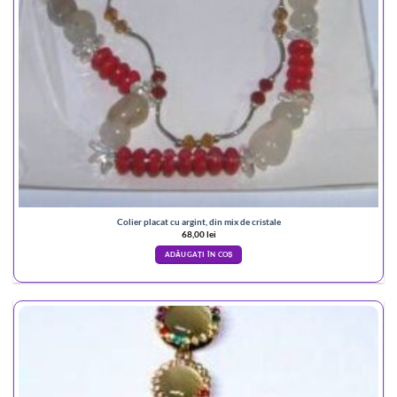
Colier placat cu argint, din mix de cristale
68,00
lei
ADĂUGAȚI ÎN COȘ