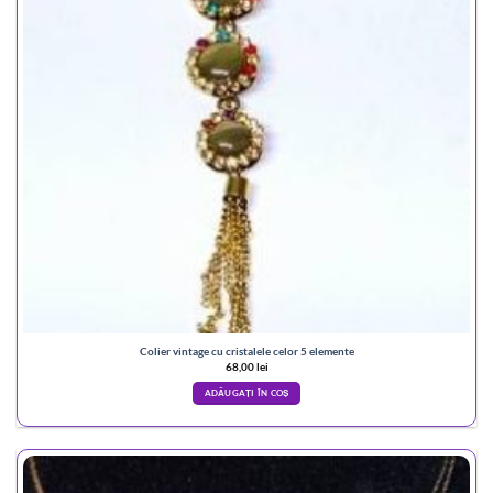
Colier vintage cu cristalele celor 5 elemente
68,00
lei
ADĂUGAȚI ÎN COȘ