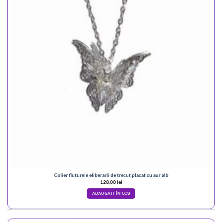
Colier fluturele eliberarii de trecut placat cu aur alb
128,00
lei
ADĂUGAȚI ÎN COȘ