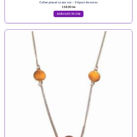
Colier placat cu aur roz – 3 tipuri de noroc
118,00
lei
ADĂUGAȚI ÎN COȘ