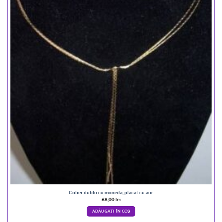
Colier dublu cu moneda, placat cu aur
68,00
lei
ADĂUGAȚI ÎN COȘ