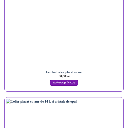
Lant barbatesc placat cu aur
58,00
lei
ADĂUGAȚI ÎN COȘ