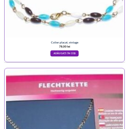
Colier placat, vintage
78,00
lei
ADĂUGAȚI ÎN COȘ