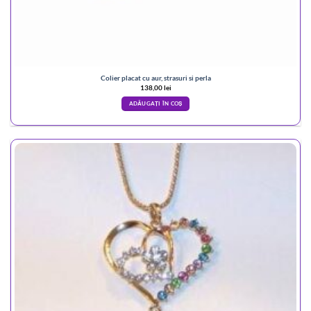
Colier placat cu aur, strasuri si perla
138,00
lei
ADĂUGAȚI ÎN COȘ