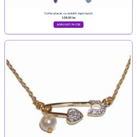
Colier placat, cu sodalit, lapis lazuli
128,00
lei
ADĂUGAȚI ÎN COȘ