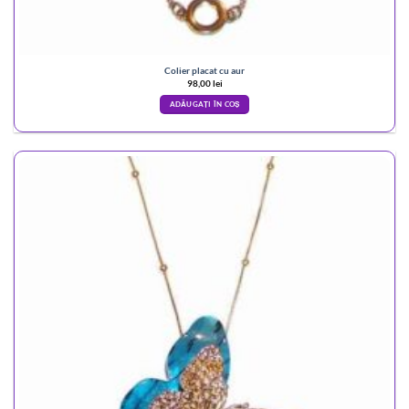
Colier placat cu aur
98,00
lei
ADĂUGAȚI ÎN COȘ