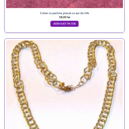
Colier cu perlute, placat cu aur de 14k
58,00
lei
ADĂUGAȚI ÎN COȘ