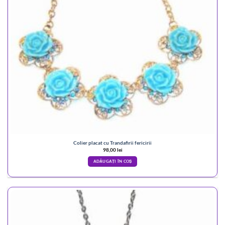
Colier placat cu Trandafirii fericirii
98,00
lei
ADĂUGAȚI ÎN COȘ