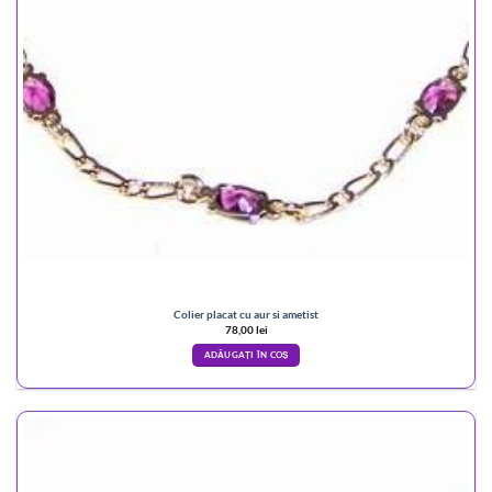
Colier placat cu aur si ametist
78,00
lei
ADĂUGAȚI ÎN COȘ