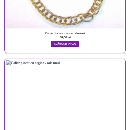
Colier placat cu aur – zale mari
58,00
lei
ADĂUGAȚI ÎN COȘ