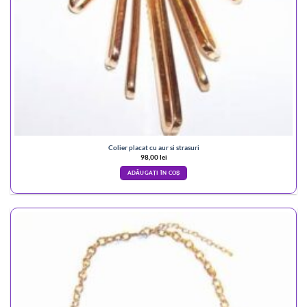
Colier placat cu aur si strasuri
98,00
lei
ADĂUGAȚI ÎN COȘ