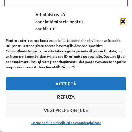
Administrează
consimțămintele pentru
cookie-uri
Pentru a oferi cea mai bună experiență, folosim tehnologii, cum ar fi cookie-
uri, pentru a stoca și/sau accesa informațiile despre dispozitive.
Consimțământul pentru aceste tehnologii ne permite să procesăm date, cum
ar fi comportamentul de navigare sau ID-uri unice pe acest site. Dacă nu îți dai
consimțământul sau îți retragi consimțământul dat poate avea afecte negative
asupra unor anumite funcționalități și funcții.
ACCEPTĂ
Colier placat cu aur de 14 k si cristale de opal
REFUZĂ
58,00
lei
ADĂUGAȚI ÎN COȘ
VEZI PREFERINȚELE
T
Despe cookie-uri
Politică de confidențialitate