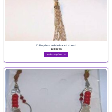
Colier placat cu inimioara si strasuri
138,00
lei
ADĂUGAȚI ÎN COȘ