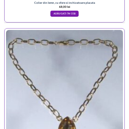
Colier din lemn, cu sfere si inchizatoare placata
68,00
lei
ADĂUGAȚI ÎN COȘ