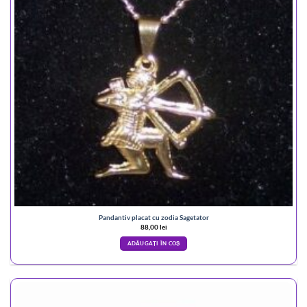
Pandantiv placat cu zodia Sagetator
88,00
lei
ADĂUGAȚI ÎN COȘ