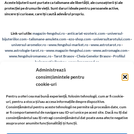
Aceste bijuterii sunt purtate ca talismane ale libertății, ale cunoașterii și ale
protecției pe drumurile vieții. Sunt daruri ideale pentru persoanele active,
sincere și curioase, care își caută adevărul propriu.
Link-uri utile:
magazin-fengshui.ro
-
anticariat-ezoteric.com
-
universul-
bijuteriilor.com
-
talismane-amulete.com
-
ezo-shop.com
-
universultarotului.com
-
universul-aromelor.ro
-
www.fengshui-market.ro
-
www.astrotarot.ro
-
www.astrologie-tarot.ro
-
www.magazin-fengshui.com
-
www.astromagie.com
-
www.fengshuiromanesc.ro
-
Tarot Brasov
-
Cheia Genelor Brasov
-
Profilul
hologenetic Brașov
-
www.lenormand.ro
Administrează
A.N.P.C.
-
Bio
-
reteaua astromagie
-
Termeni de utilizare
-
Politica de confidentialitate
consimțămintele pentru
-
Despre cookie-uri
-
Reclamații și retur
cookie-uri
Livrare si plata
-
Politica de rezolvare a reclamatiilor
-
Reciclare
-
Pentru a oferi cea mai bună experiență, folosim tehnologii, cum ar fi cookie-
uri, pentru a stoca și/sau accesa informațiile despre dispozitive.
Consimțământul pentru aceste tehnologii ne permite să procesăm date, cum
Identificare firma
-
Retragere din contract
ar fi comportamentul de navigare sau ID-uri unice pe acest site. Dacă nu îți dai
consimțământul sau îți retragi consimțământul dat poate avea afecte negative
asupra unor anumite funcționalități și funcții.
Informatii legale: