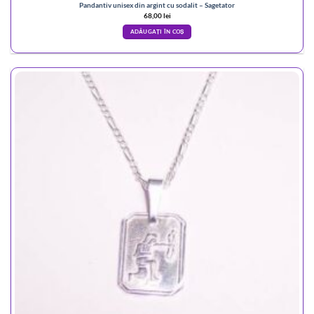
Pandantiv unisex din argint cu sodalit – Sagetator
68,00
lei
ADĂUGAȚI ÎN COȘ