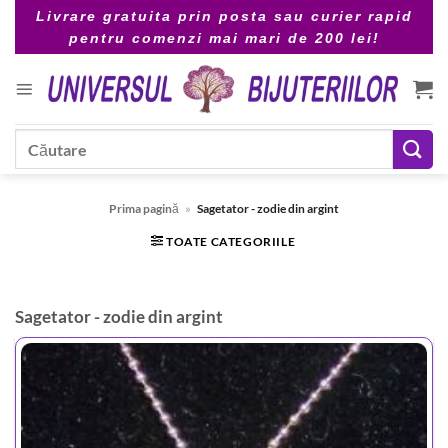
Skip
Livrare gratuita prin posta sau curier rapid
to
pentru comenzi mai mari de 200 lei!
content
Caută
după:
Prima pagină
»
Sagetator - zodie din argint
TOATE CATEGORIILE
Sagetator - zodie din argint