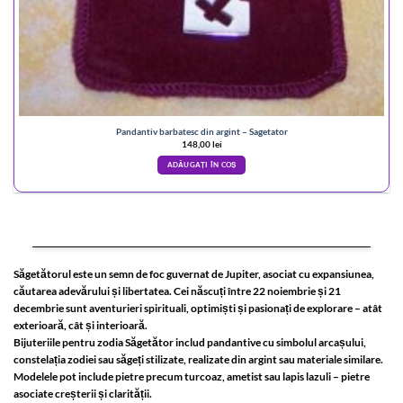
Pandantiv barbatesc din argint – Sagetator
148,00
lei
ADĂUGAȚI ÎN COȘ
Săgetătorul este un semn de foc guvernat de Jupiter, asociat cu expansiunea,
căutarea adevărului și libertatea. Cei născuți între 22 noiembrie și 21
decembrie sunt aventurieri spirituali, optimiști și pasionați de explorare – atât
exterioară, cât și interioară.
Bijuteriile pentru zodia Săgetător includ pandantive cu simbolul arcașului,
constelația zodiei sau săgeți stilizate, realizate din argint sau materiale similare.
Modelele pot include pietre precum turcoaz, ametist sau lapis lazuli – pietre
asociate creșterii și clarității.