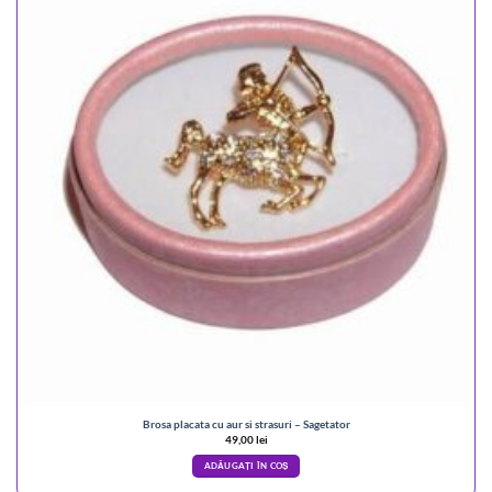
Brosa placata cu aur si strasuri – Sagetator
49,00
lei
ADĂUGAȚI ÎN COȘ