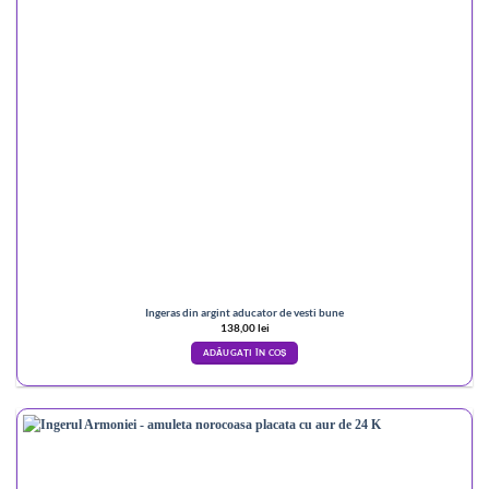
Ingeras din argint aducator de vesti bune
138,00
lei
ADĂUGAȚI ÎN COȘ