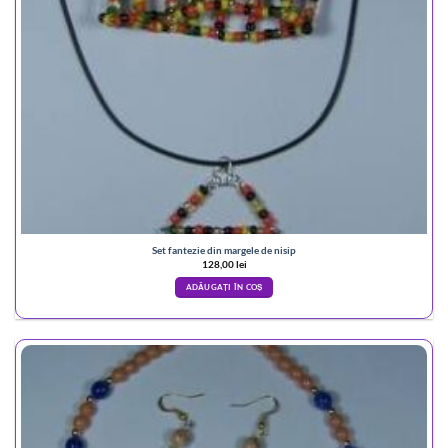
Set fantezie din margele de nisip
128,00
lei
ADĂUGAȚI ÎN COȘ