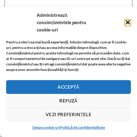
Administrează
consimțămintele pentru
cookie-uri
Pentru a oferi cea mai bună experiență, folosim tehnologii, cum ar fi cookie-
uri, pentru a stoca și/sau accesa informațiile despre dispozitive.
Consimțământul pentru aceste tehnologii ne permite să procesăm date, cum
ar fi comportamentul de navigare sau ID-uri unice pe acest site. Dacă nu îți dai
consimțământul sau îți retragi consimțământul dat poate avea afecte negative
asupra unor anumite funcționalități și funcții.
ACCEPTĂ
Bratara pe snur rosu cu simbolul Tao/Om pentru protectie
REFUZĂ
68,00
lei
ADĂUGAȚI ÎN COȘ
VEZI PREFERINȚELE
T
Despe cookie-uri
Politică de confidențialitate