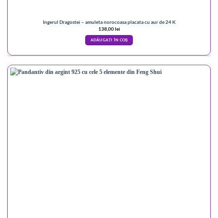
Ingerul Dragostei – amuleta norocoasa placata cu aur de 24 K
138,00
lei
ADĂUGAȚI ÎN COȘ