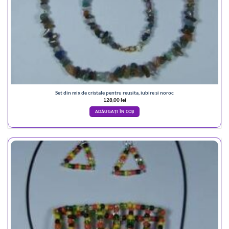
Set din mix de cristale pentru reusita, iubire si noroc
128,00
lei
ADĂUGAȚI ÎN COȘ