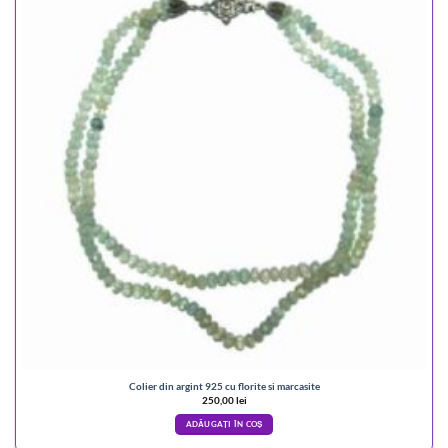
Colier din argint 925 cu florite si marcasite
250,00
lei
ADĂUGAȚI ÎN COȘ