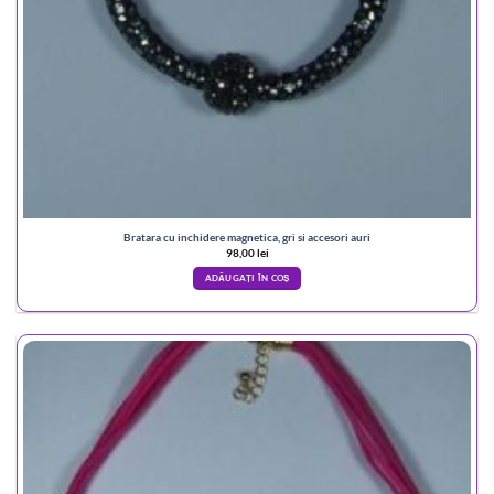
Bratara cu inchidere magnetica, gri si accesori auri
98,00
lei
ADĂUGAȚI ÎN COȘ