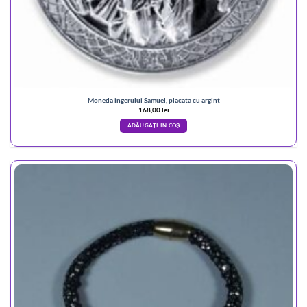
Moneda ingerului Samuel, placata cu argint
168,00
lei
ADĂUGAȚI ÎN COȘ