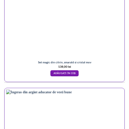
Set magic din citrin, smarald si cristal mov
138,00
lei
ADĂUGAȚI ÎN COȘ