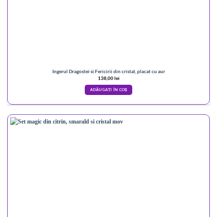
Ingerul Dragostei si Fericirii din cristal, placat cu aur
138,00
lei
ADĂUGAȚI ÎN COȘ