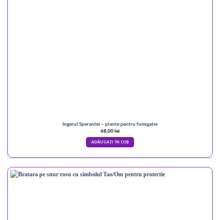
Ingerul Sperantei – plante pentru fumigatie
68,00
lei
ADĂUGAȚI ÎN COȘ