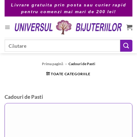
Skip
Livrare gratuita prin posta sau curier rapid
to
pentru comenzi mai mari de 200 lei!
content
Caută
după:
Prima pagină
»
Cadouri de Pasti
TOATE CATEGORIILE
Cadouri de Pasti