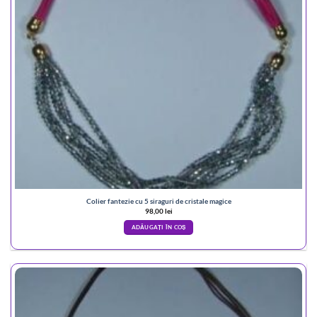
Colier fantezie cu 5 siraguri de cristale magice
98,00
lei
ADĂUGAȚI ÎN COȘ