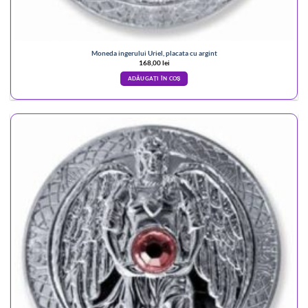
Moneda ingerului Uriel, placata cu argint
168,00
lei
ADĂUGAȚI ÎN COȘ