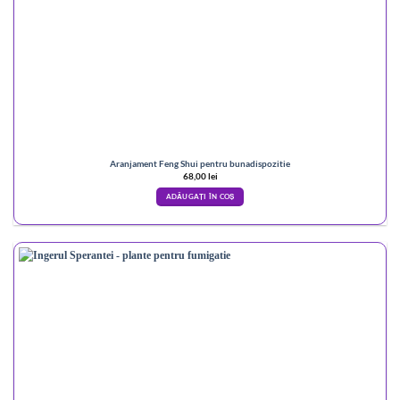
Aranjament Feng Shui pentru bunadispozitie
68,00
lei
ADĂUGAȚI ÎN COȘ