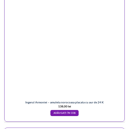
Ingerul Armoniei – amuleta norocoasa placata cu aur de 24 K
138,00
lei
ADĂUGAȚI ÎN COȘ