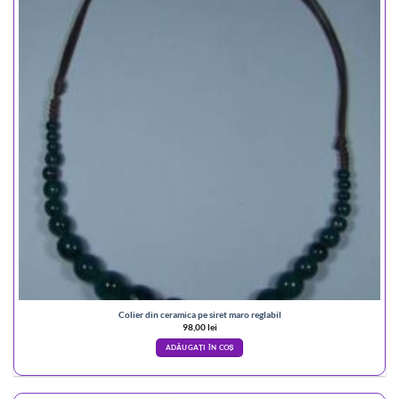
Colier din ceramica pe siret maro reglabil
98,00
lei
ADĂUGAȚI ÎN COȘ