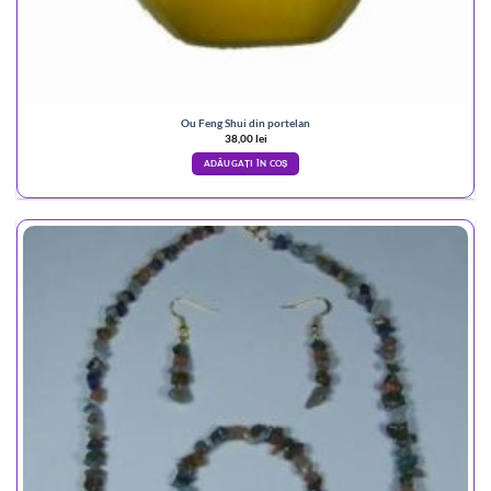
Ou Feng Shui din portelan
38,00
lei
ADĂUGAȚI ÎN COȘ