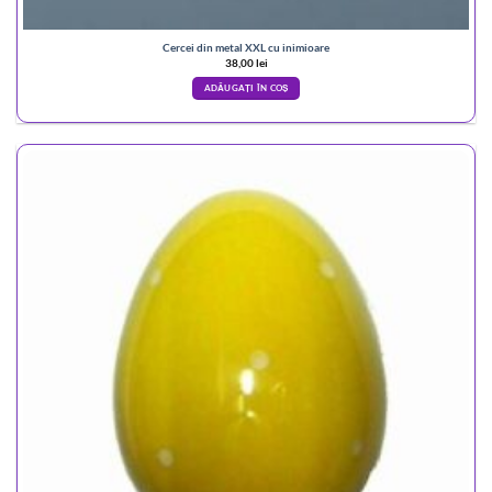
Cercei din metal XXL cu inimioare
38,00
lei
ADĂUGAȚI ÎN COȘ