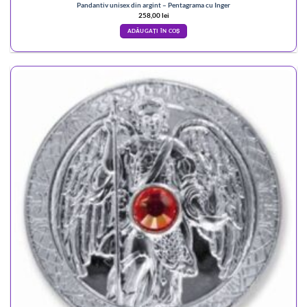
Pandantiv unisex din argint – Pentagrama cu Inger
258,00
lei
ADĂUGAȚI ÎN COȘ