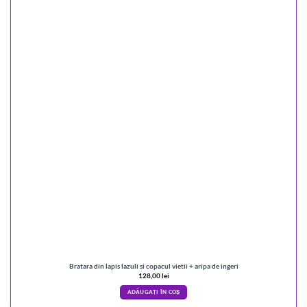
Bratara din lapis lazuli si copacul vietii + aripa de ingeri
128,00
lei
ADĂUGAȚI ÎN COȘ