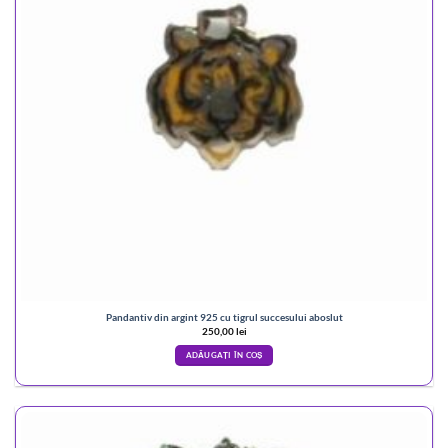
Pandantiv din argint 925 cu tigrul succesului aboslut
250,00
lei
ADĂUGAȚI ÎN COȘ