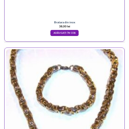
Bratara din inox
38,00
lei
ADĂUGAȚI ÎN COȘ