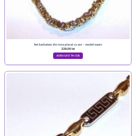
Set barbatesc din inox placat cu aur – model masiv
228,00
lei
ADĂUGAȚI ÎN COȘ