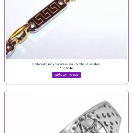
Bratara din inox placata cu aur – Simbolul Sanatatii
158,00
lei
ADĂUGAȚI ÎN COȘ