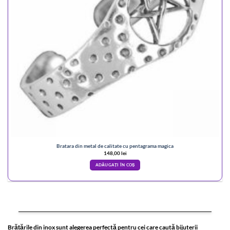
Bratara din metal de calitate cu pentagrama magica
148,00
lei
ADĂUGAȚI ÎN COȘ
Brățările din inox sunt alegerea perfectă pentru cei care caută bijuterii