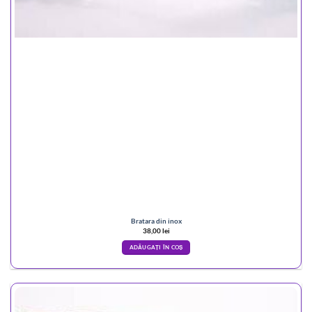
Bratara din inox
38,00
lei
ADĂUGAȚI ÎN COȘ