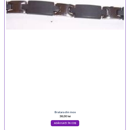
Bratara din inox
38,00
lei
ADĂUGAȚI ÎN COȘ