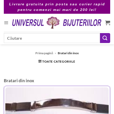
Skip
Livrare gratuita prin posta sau curier rapid
to
pentru comenzi mai mari de 200 lei!
content
Caută
după:
Prima pagină
»
Bratari din inox
TOATE CATEGORIILE
Bratari din inox