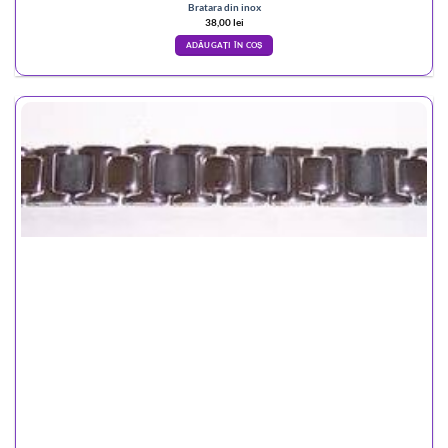
Bratara din inox
38,00
lei
ADĂUGAȚI ÎN COȘ