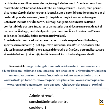
rezistente, masculine sau moderne, fără grija întreținerii. Aceste accesorii sunt
realizate din oțel inoxidabil de calitate, cu finisaje variate – lucios, mat, periat –
și se remarcă prin design robust și actual. Sunt disponibile modele simple, dar și
cu detalii gravate, zale mari, inserții din piele ecologică sau accente negre.
Categoria include brățări pentru bărbați, dar și modele unisex, reglabile,
confortabile la purtare. Inoxul este un material durabil, care nu se oxidează și
nu provoacă alergii, fiind ideal pentru purtare zilnică, inclusiv în condiții mai
solicitante (activități fizice, temperaturi variate).
Aceste brățări sunt cadouri excelente pentru cei care preferă stilul urban,
sportiv sau minimalist, și pot fi purtate individual sau alături de ceasuri, alte
bijuterii sau accesorii din piele. Dacă îți dorești o brățară cu personalitate, care
să reziste în timp și să nu-și piardă farmecul, inoxul este alegerea ideală.
Link-uri utile:
magazin-fengshui.ro
-
anticariat-ezoteric.com
-
universul-
bijuteriilor.com
-
talismane-amulete.com
-
ezo-shop.com
-
universultarotului.com
-
universul-aromelor.ro
-
www.fengshui-market.ro
-
www.astrotarot.ro
-
www.astrologie-tarot.ro
-
www.magazin-fengshui.com
-
www.astromagie.com
-
www.fengshuiromanesc.ro
-
Tarot Brasov
-
Cheia Genelor Brasov
-
Profilul
hologenetic Brașov
-
www.lenormand.ro
Administrează
A.N.P.C.
-
Bio
-
reteaua astromagie
-
Termeni de utilizare
-
Politica de confidentialitate
consimțămintele pentru
-
Despre cookie-uri
-
Reclamații și retur
cookie-uri