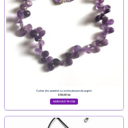
Colier din ametist cu inchizatoare de argint
158,00
lei
ADĂUGAȚI ÎN COȘ