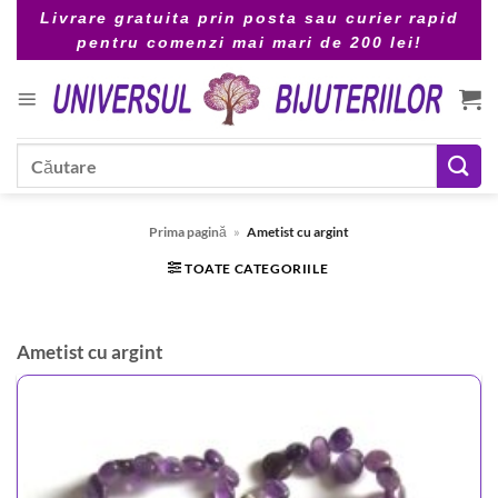
Skip
Livrare gratuita prin posta sau curier rapid
to
pentru comenzi mai mari de 200 lei!
content
Caută
după:
Prima pagină
»
Ametist cu argint
TOATE CATEGORIILE
Ametist cu argint