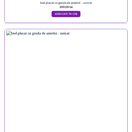
Inel placat cu geoda de ametist – unicat
200,00
lei
ADĂUGAȚI ÎN COȘ