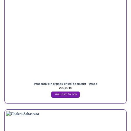
Pandantiv din argint si cristal de ametist – geoda
200,00
lei
ADĂUGAȚI ÎN COȘ