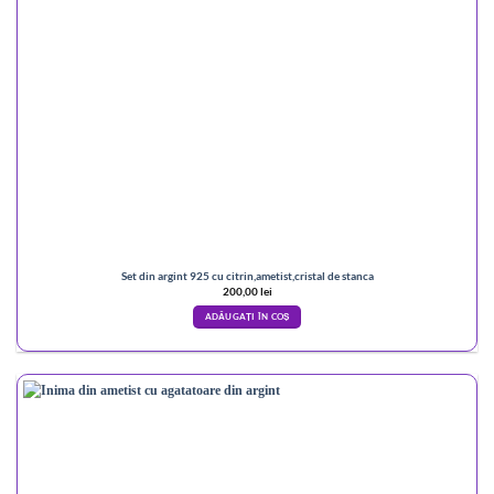
Set din argint 925 cu citrin,ametist,cristal de stanca
200,00
lei
ADĂUGAȚI ÎN COȘ