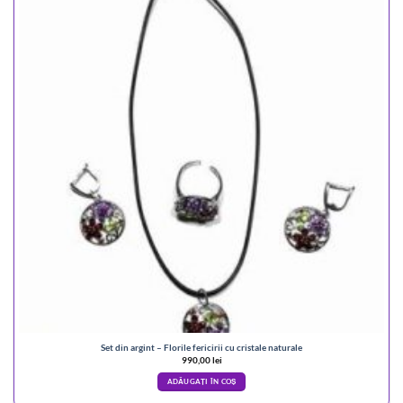
Set din argint – Florile fericirii cu cristale naturale
990,00
lei
ADĂUGAȚI ÎN COȘ