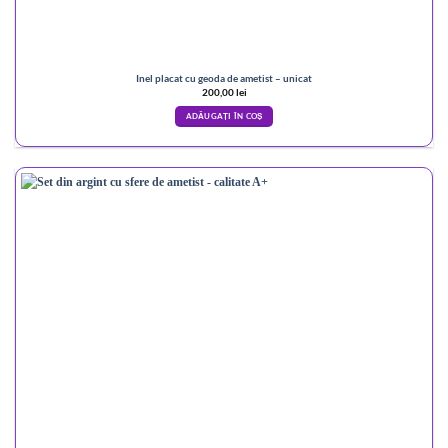
Inel placat cu geoda de ametist – unicat
200,00
lei
ADĂUGAȚI ÎN COȘ