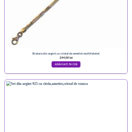
Bratara din argint cu cristal de ametist multifatetat
244,00
lei
ADĂUGAȚI ÎN COȘ