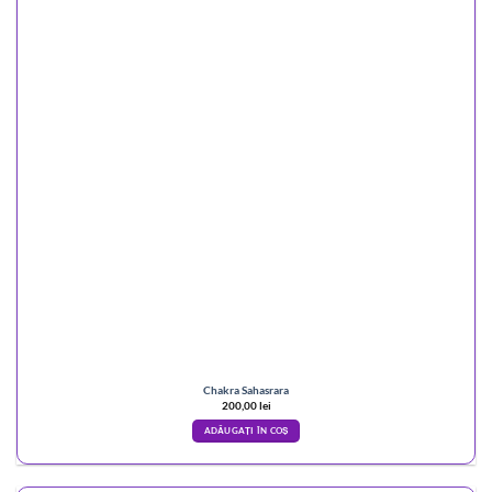
Chakra Sahasrara
200,00
lei
ADĂUGAȚI ÎN COȘ