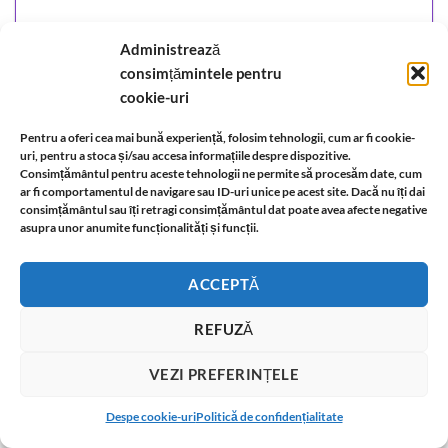
Administrează
consimțămintele pentru
cookie-uri
Pentru a oferi cea mai bună experiență, folosim tehnologii, cum ar fi cookie-
uri, pentru a stoca și/sau accesa informațiile despre dispozitive.
Consimțământul pentru aceste tehnologii ne permite să procesăm date, cum
ar fi comportamentul de navigare sau ID-uri unice pe acest site. Dacă nu îți dai
consimțământul sau îți retragi consimțământul dat poate avea afecte negative
asupra unor anumite funcționalități și funcții.
ACCEPTĂ
Bratara din argint cu ametist
REFUZĂ
298,00
lei
ADĂUGAȚI ÎN COȘ
VEZI PREFERINȚELE
T
Despe cookie-uri
Politică de confidențialitate