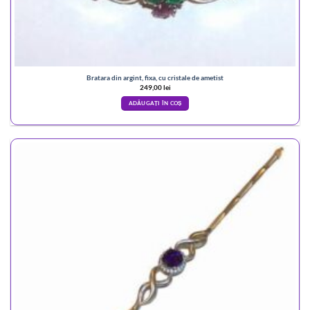
Bratara din argint, fixa, cu cristale de ametist
249,00
lei
ADĂUGAȚI ÎN COȘ