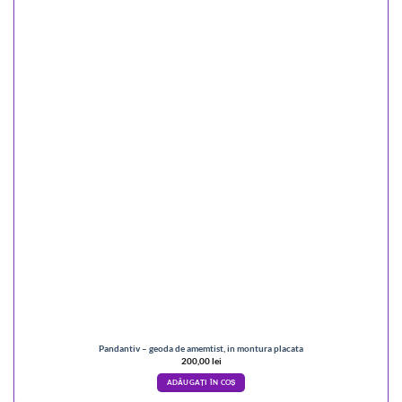
Pandantiv – geoda de amemtist, in montura placata
200,00
lei
ADĂUGAȚI ÎN COȘ