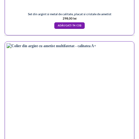
Set din argint si metal de calitate, placat si cristale de ametist
298,00
lei
ADĂUGAȚI ÎN COȘ