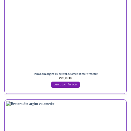
Inima din argint cu cristal de ametist multifatetat
298,00
lei
ADĂUGAȚI ÎN COȘ