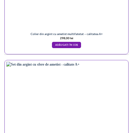
Colier din argint cu ametist multifatetat – calitatea A+
298,00
lei
ADĂUGAȚI ÎN COȘ