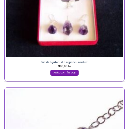
Set de bijuterii din argint cu ametist
300,00
lei
ADĂUGAȚI ÎN COȘ