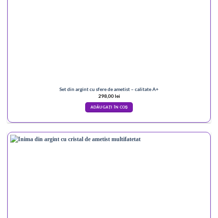
Set din argint cu sfere de ametist – calitate A+
298,00
lei
ADĂUGAȚI ÎN COȘ