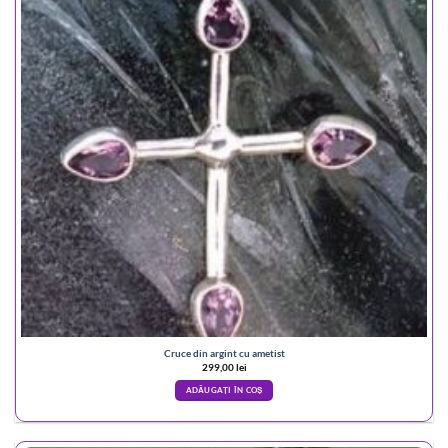
Cruce din argint cu ametist
299,00
lei
ADĂUGAȚI ÎN COȘ