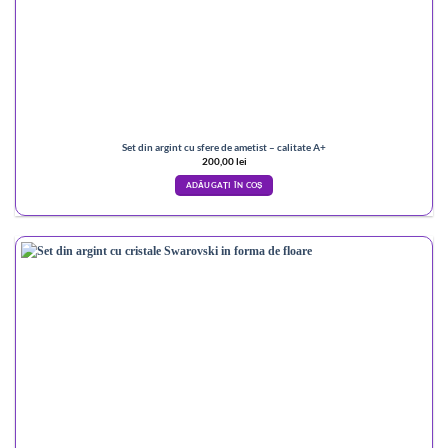
Set din argint cu sfere de ametist – calitate A+
200,00
lei
ADĂUGAȚI ÎN COȘ