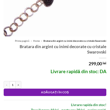
Prima pagină
»
Home
»
Bratara din argint cu inimi decorate cu cristale Swarovski
Bratara din argint cu inimi decorate cu cristale
Swarovski
299,00
lei
Livrare rapidă din stoc: DA
Cantitate Bratara din argint cu inimi decorate cu cristale Swarovski
Alternative:
ADĂUGAȚI ÎN COȘ
Livrare rapida din stoc!
Taxe livrare: 19 lei - posta sau 29 lei - curier rapid.