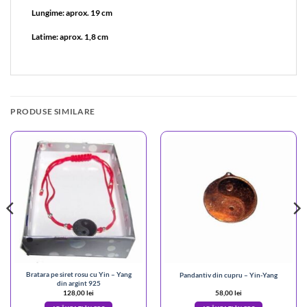
Lungime: aprox. 19 cm
Latime: aprox. 1,8 cm
PRODUSE SIMILARE
Bratara pe siret rosu cu Yin – Yang
Pandantiv din cupru – Yin-Yang
din argint 925
128,00
lei
58,00
lei