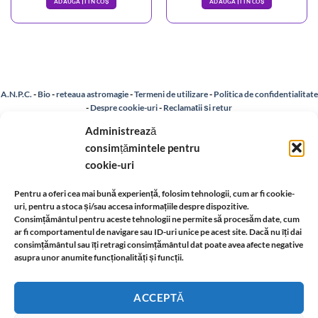
ADĂUGAȚI ÎN COȘ
ADĂUGAȚI ÎN COȘ
A.N.P.C.
-
Bio
-
reteaua astromagie
-
Termeni de utilizare
-
Politica de confidentialitate
-
Despre cookie-uri
-
Reclamații și retur
Administrează
consimțămintele pentru
Livrare si plata
-
Politica de rezolvare a reclamatiilor
-
Reciclare
-
cookie-uri
Identificare firma
-
Retragere din contract
Pentru a oferi cea mai bună experiență, folosim tehnologii, cum ar fi cookie-
uri, pentru a stoca și/sau accesa informațiile despre dispozitive.
Consimțământul pentru aceste tehnologii ne permite să procesăm date, cum
Informatii legale:
ar fi comportamentul de navigare sau ID-uri unice pe acest site. Dacă nu îți dai
consimțământul sau îți retragi consimțământul dat poate avea afecte negative
asupra unor anumite funcționalități și funcții.
ACCEPTĂ