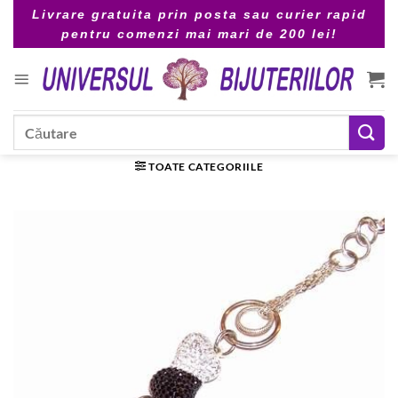
Skip
Livrare gratuita prin posta sau curier rapid
to
pentru comenzi mai mari de 200 lei!
content
Caută
după:
TOATE CATEGORIILE