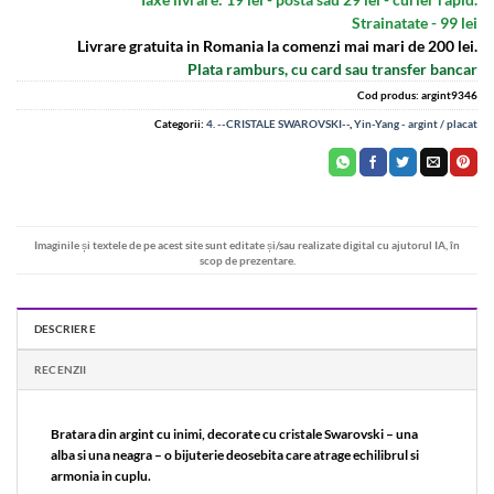
Strainatate - 99 lei
Livrare gratuita in Romania la comenzi mai mari de 200 lei.
Plata ramburs, cu card sau transfer bancar
Cod produs:
argint9346
Categorii:
4. --CRISTALE SWAROVSKI--
,
Yin-Yang - argint / placat
Imaginile și textele de pe acest site sunt editate și/sau realizate digital cu ajutorul IA, în
scop de prezentare.
DESCRIERE
RECENZII
Bratara din argint cu inimi, decorate cu cristale Swarovski – una
alba si una neagra – o bijuterie deosebita care atrage echilibrul si
armonia in cuplu.