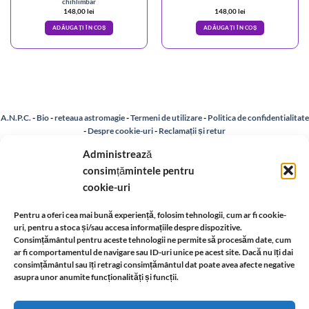
chihlimbar
148,00
lei
148,00
lei
ADĂUGAȚI ÎN COȘ
ADĂUGAȚI ÎN COȘ
A.N.P.C.
-
Bio
-
reteaua astromagie
-
Termeni de utilizare
-
Politica de confidentialitate
-
Despre cookie-uri
-
Reclamații și retur
Administrează
consimțămintele pentru
Livrare si plata
-
Politica de rezolvare a reclamatiilor
-
Reciclare
-
cookie-uri
Identificare firma
-
Retragere din contract
Pentru a oferi cea mai bună experiență, folosim tehnologii, cum ar fi cookie-
uri, pentru a stoca și/sau accesa informațiile despre dispozitive.
Consimțământul pentru aceste tehnologii ne permite să procesăm date, cum
Informatii legale:
ar fi comportamentul de navigare sau ID-uri unice pe acest site. Dacă nu îți dai
consimțământul sau îți retragi consimțământul dat poate avea afecte negative
asupra unor anumite funcționalități și funcții.