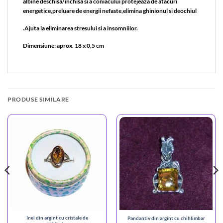
albine deschisa/inchisa si a coniacului protejeaza de atacuri
energetice,preluare de energii nefaste,elimina ghinionul si deochiul
.Ajuta la eliminarea stresului si a insomniilor.
Dimensiune: aprox. 18 x 0,5 cm
PRODUSE SIMILARE
Inel din argint cu cristale de
Pandantiv din argint cu chihlimbar