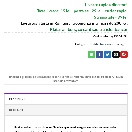
Livrare rapida din stoc!
Taxe livrare: 19 lei - posta sau 29 lei - curier rapid.
Strainatate - 99 lei
Livrare gratuita in Romania la comenzi mai mari de 200 lei.
Plata ramburs, cu card sau transfer bancar
Cod produs:
ag92501154
Categorie:
Chihlimbar / ambra cu argint
Imaginile și textele de pe acest site sunt editate și/sau realizate digital cu ajutorul IA, în
scop de prezentare.
DESCRIERE
RECENZII
Bratara din chihlimbar in 3 culori pe siret negru in culorile mierii de