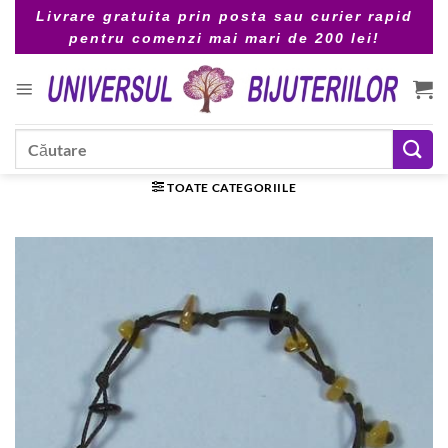
Skip
Livrare gratuita prin posta sau curier rapid
to
pentru comenzi mai mari de 200 lei!
content
Caută
după:
TOATE CATEGORIILE