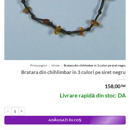
Prima pagină
»
Home
»
Bratara din chihlimbar in 3 culori pe siret negru
Bratara din chihlimbar in 3 culori pe siret negru
158,00
lei
Livrare rapidă din stoc: DA
Cantitate Bratara din chihlimbar in 3 culori pe siret negru
Alternative:
ADĂUGAȚI ÎN COȘ