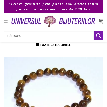
Skip
Livrare gratuita prin posta sau curier rapid
to
pentru comenzi mai mari de 200 lei!
content
Caută
după:
TOATE CATEGORIILE