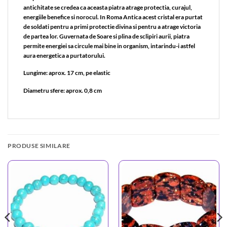
antichitate se credea ca aceasta piatra atrage protectia, curajul,
energiile benefice si norocul. In Roma Antica acest cristal era purtat
de soldati pentru a primi protectie divina si pentru a atrage victoria
de partea lor. Guvernata de Soare si plina de sclipiri aurii, piatra
permite energiei sa circule mai bine in organism, intarindu-i astfel
aura energetica a purtatorului.
Lungime: aprox. 17 cm, pe elastic
Diametru sfere: aprox. 0,8 cm
PRODUSE SIMILARE