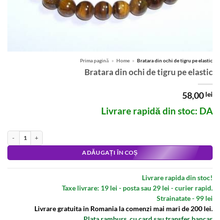
Prima pagină
»
Home
»
Bratara din ochi de tigru pe elastic
Bratara din ochi de tigru pe elastic
58,00
lei
Livrare rapidă din stoc: DA
Cantitate Bratara din ochi de tigru pe elastic
Alternative:
ADĂUGAȚI ÎN COȘ
Livrare rapida din stoc!
Taxe livrare: 19 lei - posta sau 29 lei - curier rapid.
Strainatate - 99 lei
Livrare gratuita in Romania la comenzi mai mari de 200 lei.
Plata ramburs, cu card sau transfer bancar