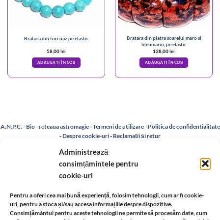
Bratara din piatra soarelui maro si
Bratara din turcuaz pe elastic
bleumarin, pe elastic
58,00
lei
138,00
lei
ADĂUGAȚI ÎN COȘ
ADĂUGAȚI ÎN COȘ
A.N.P.C.
-
Bio
-
reteaua astromagie
-
Termeni de utilizare
-
Politica de confidentialitate
-
Despre cookie-uri
-
Reclamații și retur
Administrează
consimțămintele pentru
Livrare si plata
-
Politica de rezolvare a reclamatiilor
-
Reciclare
-
cookie-uri
Identificare firma
-
Retragere din contract
Pentru a oferi cea mai bună experiență, folosim tehnologii, cum ar fi cookie-
uri, pentru a stoca și/sau accesa informațiile despre dispozitive.
Consimțământul pentru aceste tehnologii ne permite să procesăm date, cum
Informatii legale: