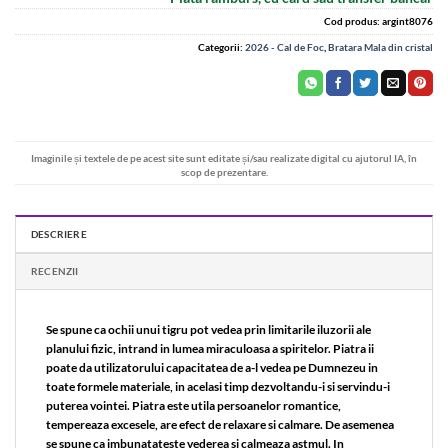
Cod produs:
argint8076
Categorii:
2026 - Cal de Foc
,
Bratara Mala din cristal
Imaginile și textele de pe acest site sunt editate și/sau realizate digital cu ajutorul IA, în
scop de prezentare.
DESCRIERE
RECENZII
Se spune ca ochii unui tigru pot vedea prin limitarile iluzorii ale
planului fizic, intrand in lumea miraculoasa a spiritelor. Piatra ii
poate da utilizatorului capacitatea de a-l vedea pe Dumnezeu in
toate formele materiale, in acelasi timp dezvoltandu-i si servindu-i
puterea vointei. Piatra este utila persoanelor romantice,
tempereaza excesele, are efect de relaxare si calmare. De asemenea
se spune ca imbunatateste vederea si calmeaza astmul. In