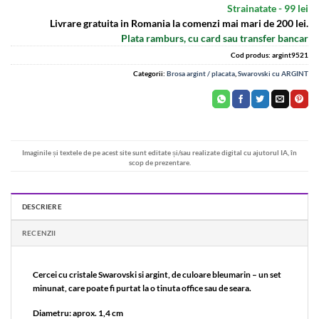
Strainatate - 99 lei
Livrare gratuita in Romania la comenzi mai mari de 200 lei.
Plata ramburs, cu card sau transfer bancar
Cod produs:
argint9521
Categorii:
Brosa argint / placata
,
Swarovski cu ARGINT
Imaginile și textele de pe acest site sunt editate și/sau realizate digital cu ajutorul IA, în
scop de prezentare.
DESCRIERE
RECENZII
Cercei cu cristale Swarovski si argint, de culoare bleumarin – un set
minunat, care poate fi purtat la o tinuta office sau de seara.
Diametru: aprox. 1,4 cm