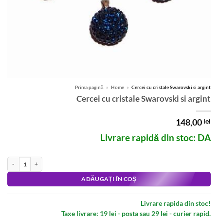
Prima pagină
»
Home
»
Cercei cu cristale Swarovski si argint
Cercei cu cristale Swarovski si argint
148,00
lei
Livrare rapidă din stoc: DA
Cantitate Cercei cu cristale Swarovski si argint
Alternative:
ADĂUGAȚI ÎN COȘ
Livrare rapida din stoc!
Taxe livrare: 19 lei - posta sau 29 lei - curier rapid.