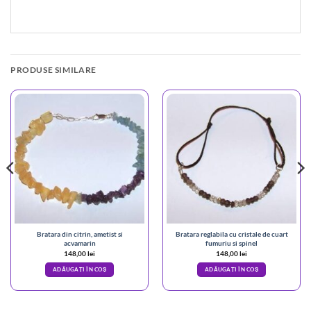
PRODUSE SIMILARE
Bratara din citrin, ametist si
Bratara reglabila cu cristale de cuart
acvamarin
fumuriu si spinel
148,00
lei
148,00
lei
ADĂUGAȚI ÎN COȘ
ADĂUGAȚI ÎN COȘ