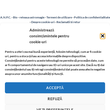
A.N.P.C.
-
Bio
-
reteaua astromagie
-
Termeni de utilizare
-
Politica de confidentialitate
-
Despre cookie-uri
-
Reclamații și retur
Administrează
consimțămintele pentru
Livrare si plata
-
Politica de rezolvare a reclamatiilor
-
Reciclare
-
cookie-uri
Identificare firma
-
Retragere din contract
Pentru a oferi cea mai bună experiență, folosim tehnologii, cum ar fi cookie-
uri, pentru a stoca și/sau accesa informațiile despre dispozitive.
Consimțământul pentru aceste tehnologii ne permite să procesăm date, cum
Informatii legale:
ar fi comportamentul de navigare sau ID-uri unice pe acest site. Dacă nu îți dai
consimțământul sau îți retragi consimțământul dat poate avea afecte negative
asupra unor anumite funcționalități și funcții.
ACCEPTĂ
REFUZĂ
Magazin virtual cu bijuterii ezoterice din aur, argint, metal și cristale.
Copyright 2026 ©
www.universulbijuteriilor.com
VEZI PREFERINȚELE