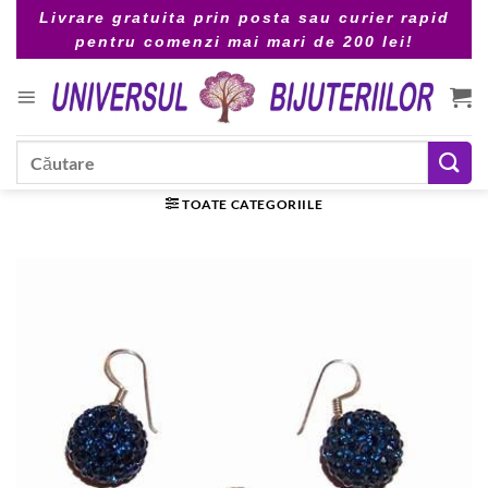
Skip
Livrare gratuita prin posta sau curier rapid
to
pentru comenzi mai mari de 200 lei!
content
Caută
după:
TOATE CATEGORIILE