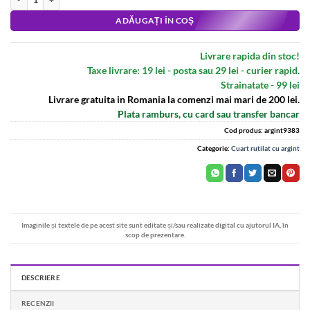
ADĂUGAȚI ÎN COȘ
Livrare rapida din stoc!
Taxe livrare: 19 lei - posta sau 29 lei - curier rapid.
Strainatate - 99 lei
Livrare gratuita in Romania la comenzi mai mari de 200 lei.
Plata ramburs, cu card sau transfer bancar
Cod produs:
argint9383
Categorie:
Cuart rutilat cu argint
Imaginile și textele de pe acest site sunt editate și/sau realizate digital cu ajutorul IA, în
scop de prezentare.
DESCRIERE
RECENZII