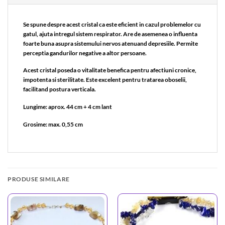
Se spune despre acest cristal ca este eficient in cazul problemelor cu
gatul, ajuta intregul sistem respirator. Are de asemenea o influenta
foarte buna asupra sistemului nervos atenuand depresiile. Permite
perceptia gandurilor negative a altor persoane.
Acest cristal poseda o vitalitate benefica pentru afectiuni cronice,
impotenta si sterilitate. Este excelent pentru tratarea oboselii,
facilitand postura verticala.
Lungime: aprox. 44 cm + 4 cm lant
Grosime: max. 0,55 cm
PRODUSE SIMILARE