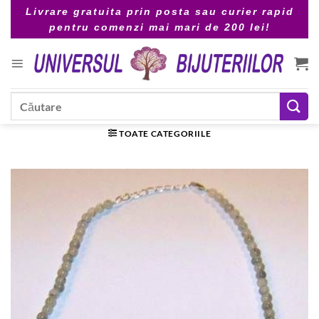
Skip
Livrare gratuita prin posta sau curier rapid
to
pentru comenzi mai mari de 200 lei!
content
Caută
după:
TOATE CATEGORIILE