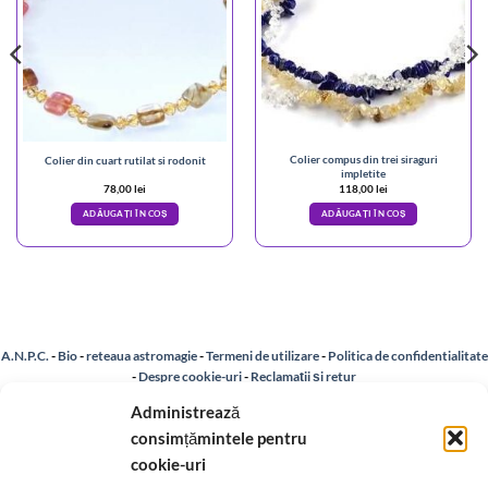
Colier compus din trei siraguri
Colier din cuart rutilat si rodonit
impletite
78,00
lei
118,00
lei
ADĂUGAȚI ÎN COȘ
ADĂUGAȚI ÎN COȘ
A.N.P.C.
-
Bio
-
reteaua astromagie
-
Termeni de utilizare
-
Politica de confidentialitate
-
Despre cookie-uri
-
Reclamații și retur
Administrează
consimțămintele pentru
Livrare si plata
-
Politica de rezolvare a reclamatiilor
-
Reciclare
-
cookie-uri