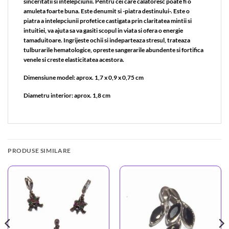
sinceritatii si intelepciunii. Pentru cei care calatoresc poate fi o
amuleta foarte buna. Este denumit si -piatra destinului-. Este o
piatra a intelepciunii profetice castigata prin claritatea mintii si
intuitiei, va ajuta sa va gasiti scopul in viata si ofera o energie
tamaduitoare. Ingrijeste ochii si indeparteaza stresul, trateaza
tulburarile hematologice, opreste sangerarile abundente si fortifica
venele si creste elasticitatea acestora.
Dimensiune model: aprox. 1,7 x 0,9 x 0,75 cm
Diametru interior: aprox. 1,8 cm
PRODUSE SIMILARE