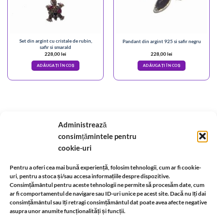
Set din argint cu cristale de rubin,
Pandant din argint 925 si safir negru
safir si smarald
228,00
lei
228,00
lei
ADĂUGAȚI ÎN COȘ
ADĂUGAȚI ÎN COȘ
Administrează
A.N.P.C.
-
Bio
-
reteaua astromagie
-
Termeni de utilizare
-
Politica de confidentialitate
consimțămintele pentru
-
Despre cookie-uri
-
Reclamații și retur
cookie-uri
Livrare si plata
-
Politica de rezolvare a reclamatiilor
-
Reciclare
-
Pentru a oferi cea mai bună experiență, folosim tehnologii, cum ar fi cookie-
uri, pentru a stoca și/sau accesa informațiile despre dispozitive.
Consimțământul pentru aceste tehnologii ne permite să procesăm date, cum
Identificare firma
-
Retragere din contract
ar fi comportamentul de navigare sau ID-uri unice pe acest site. Dacă nu îți dai
consimțământul sau îți retragi consimțământul dat poate avea afecte negative
asupra unor anumite funcționalități și funcții.