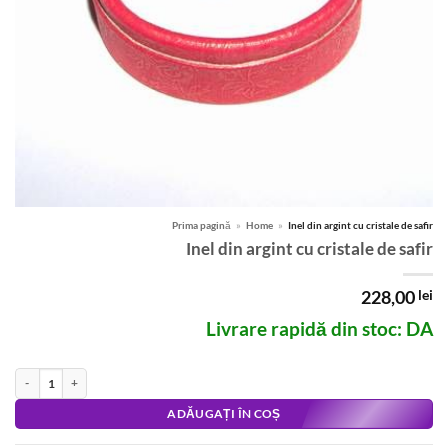
Prima pagină
»
Home
»
Inel din argint cu cristale de safir
Inel din argint cu cristale de safir
228,00
lei
Livrare rapidă din stoc: DA
Cantitate Inel din argint cu cristale de safir
Alternative:
ADĂUGAȚI ÎN COȘ