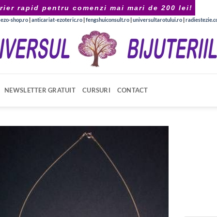
rier rapid pentru comenzi mai mari de 200 lei!
|
ezo-shop.ro
|
anticariat-ezoteric.ro
|
fengshuiconsult.ro
|
universultarotului.ro
|
radiestezie.
NEWSLETTER GRATUIT
CURSURI
CONTACT