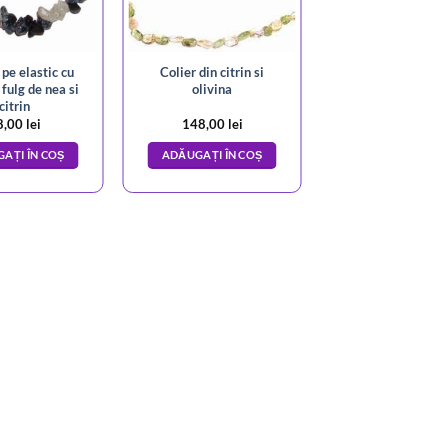
 pe elastic cu
Colier din citrin si
 fulg de nea si
olivina
citrin
8,00
lei
148,00
lei
AȚI ÎN COȘ
ADĂUGAȚI ÎN COȘ