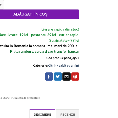
andantiv din argint
:
ADĂUGAȚI ÎN COȘ
Livrare rapida din stoc!
axe livrare: 19 lei - posta sau 29 lei - curier rapid.
Strainatate - 99 lei
atuita in Romania la comenzi mai mari de 200 lei.
Plata ramburs, cu card sau transfer bancar
Cod produs:
pand_ag27
Categorie:
Citrin / calcit cu argint
u ajutorul IA, în scop de prezentare.
DESCRIERE
RECENZII