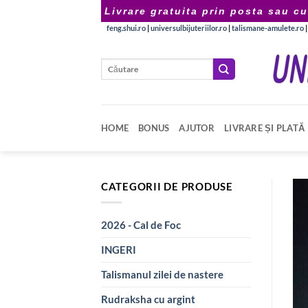
Skip
Livrare gratuita prin posta sau cu
to
feng.shui.ro
|
universulbijuteriilor.ro
|
talismane-amulete.ro
content
Caută
după:
HOME
BONUS
AJUTOR
LIVRARE ȘI PLATĂ
CATEGORII DE PRODUSE
2026 - Cal de Foc
INGERI
Talismanul zilei de nastere
Rudraksha cu argint