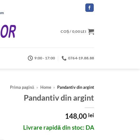
com
COȘ /
0,00
LEI
9:00 - 17:00
0764-19.88.88
Prima pagină
»
Home
»
Pandantiv din argint
Pandantiv din argint
148,00
lei
Livrare rapidă din stoc: DA