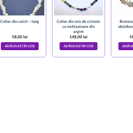
Colier din mix de cristale
Bratara
Colier din calcit – lung
cu inchizatoare din
obsidian
argint
58,00
lei
148,00
lei
5
ADĂUGAȚI ÎN COȘ
ADĂUGAȚI ÎN COȘ
ADĂUG