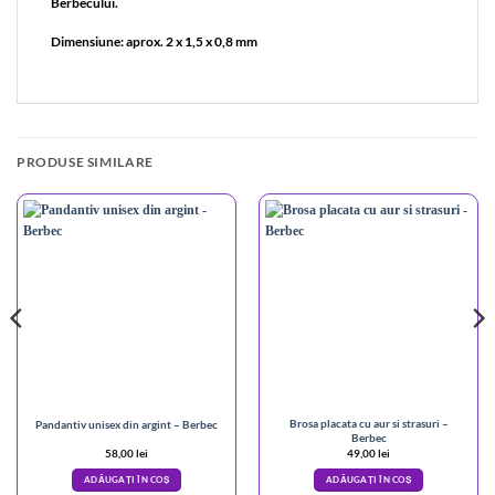
Berbecului.
Dimensiune: aprox. 2 x 1,5 x 0,8 mm
PRODUSE SIMILARE
Brosa placata cu aur si strasuri –
Pandantiv unisex din argint – Berbec
Berbec
58,00
lei
49,00
lei
ADĂUGAȚI ÎN COȘ
ADĂUGAȚI ÎN COȘ