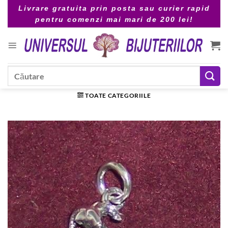
Skip
Livrare gratuita prin posta sau curier rapid
to
pentru comenzi mai mari de 200 lei!
content
Caută
după:
TOATE CATEGORIILE