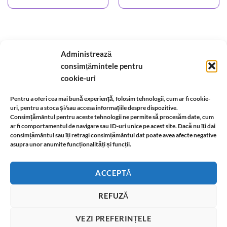
Administrează
A.N.P.C.
-
Bio
-
reteaua astromagie
-
Termeni de utilizare
-
Politica de confidentialitate
consimțămintele pentru
-
Despre cookie-uri
-
Reclamații și retur
cookie-uri
Pentru a oferi cea mai bună experiență, folosim tehnologii, cum ar fi cookie-
Livrare si plata
-
Politica de rezolvare a reclamatiilor
-
Reciclare
-
uri, pentru a stoca și/sau accesa informațiile despre dispozitive.
Consimțământul pentru aceste tehnologii ne permite să procesăm date, cum
Identificare firma
-
Retragere din contract
ar fi comportamentul de navigare sau ID-uri unice pe acest site. Dacă nu îți dai
consimțământul sau îți retragi consimțământul dat poate avea afecte negative
asupra unor anumite funcționalități și funcții.
Informatii legale:
ACCEPTĂ
REFUZĂ
Magazin virtual cu bijuterii ezoterice din aur, argint, metal și cristale.
Copyright 2026 ©
www.universulbijuteriilor.com
VEZI PREFERINȚELE