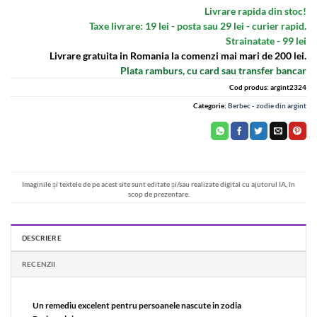
Livrare rapida din stoc!
Taxe livrare: 19 lei - posta sau 29 lei - curier rapid.
Strainatate - 99 lei
Livrare gratuita in Romania la comenzi mai mari de 200 lei.
Plata ramburs, cu card sau transfer bancar
Cod produs:
argint2324
Categorie:
Berbec - zodie din argint
Imaginile și textele de pe acest site sunt editate și/sau realizate digital cu ajutorul IA, în
scop de prezentare.
DESCRIERE
RECENZII
Un remediu excelent pentru persoanele nascute in zodia