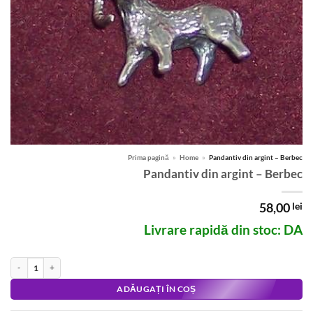
Prima pagină
»
Home
»
Pandantiv din argint – Berbec
Pandantiv din argint – Berbec
58,00
lei
Livrare rapidă din stoc: DA
Cantitate Pandantiv din argint - Berbec
Alternative:
ADĂUGAȚI ÎN COȘ