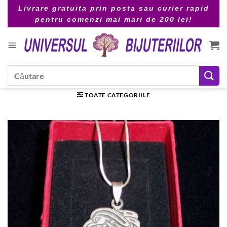
Skip
Livrare gratuita prin posta sau curier rapid
to
pentru comenzi mai mari de 200 lei!
content
Caută
după:
TOATE CATEGORIILE