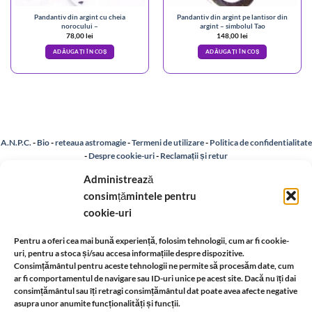
Pandantiv din argint cu cheia
Pandantiv din argint pe lantisor din
norocului –
argint – simbolul Tao
78,00
lei
148,00
lei
ADĂUGAȚI ÎN COȘ
ADĂUGAȚI ÎN COȘ
A.N.P.C.
-
Bio
-
reteaua astromagie
-
Termeni de utilizare
-
Politica de confidentialitate
-
Despre cookie-uri
-
Reclamații și retur
Administrează
consimțămintele pentru
Livrare si plata
-
Politica de rezolvare a reclamatiilor
-
Reciclare
-
cookie-uri
Identificare firma
-
Retragere din contract
Pentru a oferi cea mai bună experiență, folosim tehnologii, cum ar fi cookie-
uri, pentru a stoca și/sau accesa informațiile despre dispozitive.
Consimțământul pentru aceste tehnologii ne permite să procesăm date, cum
Informatii legale:
ar fi comportamentul de navigare sau ID-uri unice pe acest site. Dacă nu îți dai
consimțământul sau îți retragi consimțământul dat poate avea afecte negative
asupra unor anumite funcționalități și funcții.