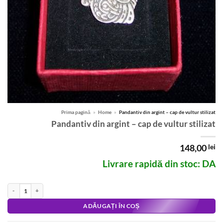
Prima pagină
»
Home
»
Pandantiv din argint – cap de vultur stilizat
Pandantiv din argint – cap de vultur stilizat
148,00
lei
Livrare rapidă din stoc: DA
Cantitate Pandantiv din argint - cap de vultur stilizat
Alternative:
ADĂUGAȚI ÎN COȘ