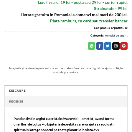
Taxe livrare: 19 lei - posta sau 29 lei - curier rapid.
Strainatate - 99 lei
Livrare gratuita in Romania la comenzi mai mari de 200 lei.
Plata ramburs, cu card sau transfer bancar
Cod produs:
argint8601c
Categorie:
Ametist cu argint
Imaginile și textele de pe acest site sunt editate și/sau realizate digital cu ajutorul IA, în
scop de prezentare.
DESCRIERE
RECENZII
Pandantiv din argint cu cristale Swarovski – ametist, avand forma
unei flori de Lotus – o bijuterie deosebita care va ajuta sa evoluati
spiritual si atrage norocul pe toate planurile in viata dvs.