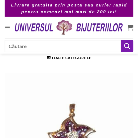
Skip
Livrare gratuita prin posta sau curier rapid
to
pentru comenzi mai mari de 200 lei!
content
Caută
după:
TOATE CATEGORIILE