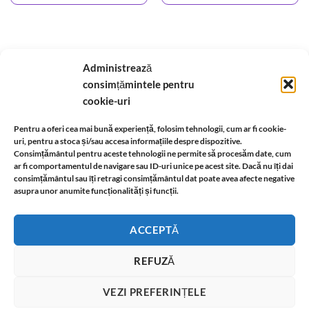
Administrează
A.N.P.C.
-
Bio
-
reteaua astromagie
-
Termeni de utilizare
-
Politica de confidentialitate
consimțămintele pentru
-
Despre cookie-uri
-
Reclamații și retur
cookie-uri
Livrare si plata
-
Politica de rezolvare a reclamatiilor
-
Reciclare
-
Pentru a oferi cea mai bună experiență, folosim tehnologii, cum ar fi cookie-
uri, pentru a stoca și/sau accesa informațiile despre dispozitive.
Consimțământul pentru aceste tehnologii ne permite să procesăm date, cum
Identificare firma
-
Retragere din contract
ar fi comportamentul de navigare sau ID-uri unice pe acest site. Dacă nu îți dai
consimțământul sau îți retragi consimțământul dat poate avea afecte negative
asupra unor anumite funcționalități și funcții.
Informatii legale:
ACCEPTĂ
REFUZĂ
VEZI PREFERINȚELE
T