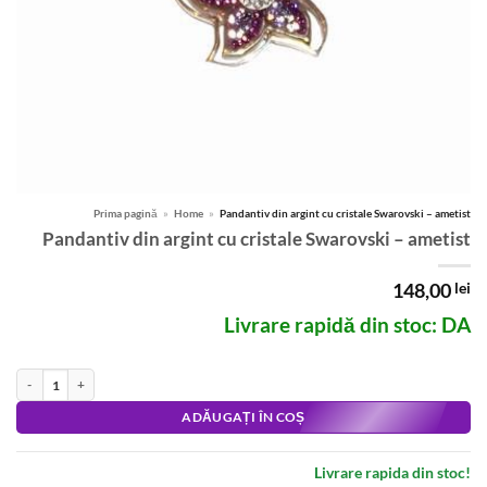
Prima pagină
»
Home
»
Pandantiv din argint cu cristale Swarovski – ametist
Pandantiv din argint cu cristale Swarovski – ametist
148,00
lei
Livrare rapidă din stoc: DA
Cantitate Pandantiv din argint cu cristale Swarovski - ametist
Alternative:
ADĂUGAȚI ÎN COȘ
Livrare rapida din stoc!