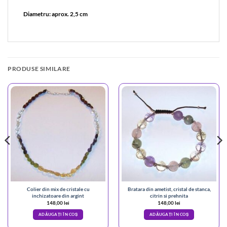
Diametru: aprox. 2,5 cm
PRODUSE SIMILARE
Colier din mix de cristale cu
Bratara din ametist, cristal de stanca,
inchizatoare din argint
citrin si prehnita
148,00
lei
148,00
lei
ADĂUGAȚI ÎN COȘ
ADĂUGAȚI ÎN COȘ