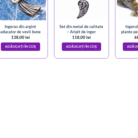
Ingeras din argint
Set din metal de calitate
Ingerul
aducator de vesti bune
– Aripit de inger
plante pe
138,00
lei
118,00
lei
6
ADĂUGAȚI ÎN COȘ
ADĂUGAȚI ÎN COȘ
ADĂUG