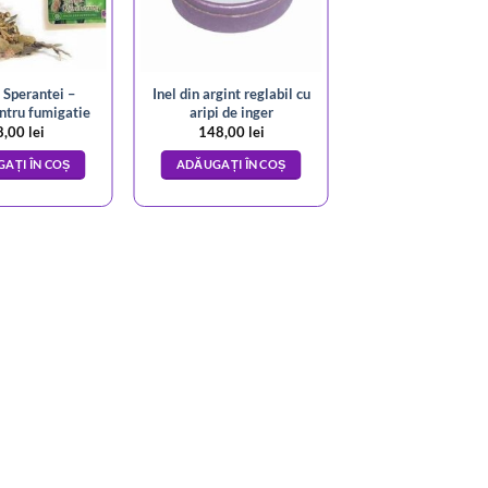
 Sperantei –
Inel din argint reglabil cu
ntru fumigatie
aripi de inger
8,00
lei
148,00
lei
AȚI ÎN COȘ
ADĂUGAȚI ÎN COȘ