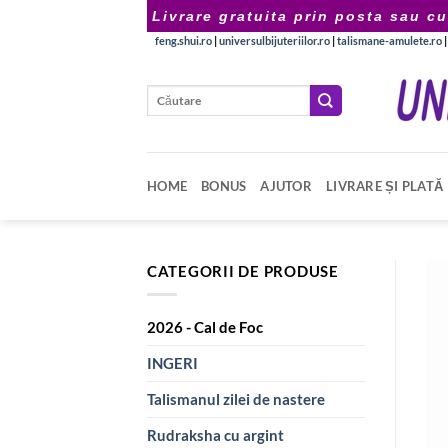
Skip
Livrare gratuita prin posta sau cu
to
feng.shui.ro
|
universulbijuteriilor.ro
|
talismane-amulete.ro
content
Caută
după:
HOME
BONUS
AJUTOR
LIVRARE ȘI PLATĂ
CATEGORII DE PRODUSE
2026 - Cal de Foc
INGERI
Talismanul zilei de nastere
Rudraksha cu argint