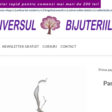
rier rapid pentru comenzi mai mari de 200 lei!
|
ezo-shop.ro
|
anticariat-ezoteric.ro
|
fengshuiconsult.ro
|
universultarotului.ro
|
radiestezie.
NEWSLETTER GRATUIT
CURSURI
CONTACT
Prima pa
Pan