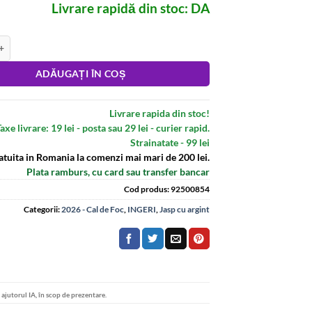
Livrare rapidă din stoc: DA
ndantiv Feng Shui din argint 925 cu jasp rosu
:
ADĂUGAȚI ÎN COȘ
Livrare rapida din stoc!
axe livrare: 19 lei - posta sau 29 lei - curier rapid.
Strainatate - 99 lei
atuita in Romania la comenzi mai mari de 200 lei.
Plata ramburs, cu card sau transfer bancar
Cod produs:
92500854
Categorii:
2026 - Cal de Foc
,
INGERI
,
Jasp cu argint
u ajutorul IA, în scop de prezentare.