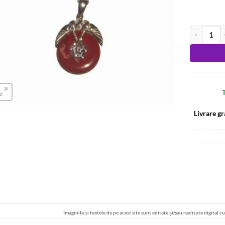
Cantitate Pa
Alternative
T
Livrare gr
Imaginile și textele de pe acest site sunt editate și/sau realizate digital c