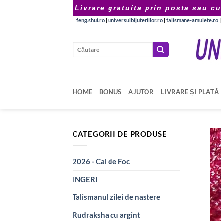
Skip
Livrare gratuita prin posta sau cu
to
feng.shui.ro
|
universulbijuteriilor.ro
|
talismane-amulete.ro
content
Caută
după:
HOME
BONUS
AJUTOR
LIVRARE ȘI PLATĂ
CATEGORII DE PRODUSE
2026 - Cal de Foc
INGERI
Talismanul zilei de nastere
Rudraksha cu argint