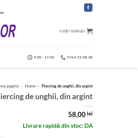
com
COȘ /
0,00
LEI
9:00 - 17:00
0764-19.88.88
ima pagină
»
Home
»
Piercing de unghii, din argint
iercing de unghii, din argint
58,00
lei
Livrare rapidă din stoc: DA