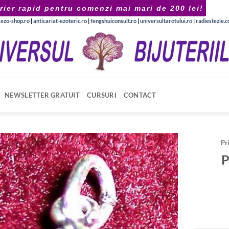
rier rapid pentru comenzi mai mari de 200 lei!
|
ezo-shop.ro
|
anticariat-ezoteric.ro
|
fengshuiconsult.ro
|
universultarotului.ro
|
radiestezie.
NEWSLETTER GRATUIT
CURSURI
CONTACT
Pr
P