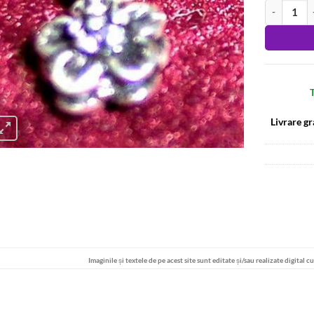
Cantitate Pi
Alternative
T
Livrare gr
Imaginile și textele de pe acest site sunt editate și/sau realizate digital c