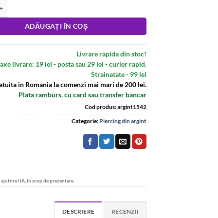
ercing de unghii, din argint
:
ADĂUGAȚI ÎN COȘ
Livrare rapida din stoc!
axe livrare: 19 lei - posta sau 29 lei - curier rapid.
Strainatate - 99 lei
atuita in Romania la comenzi mai mari de 200 lei.
Plata ramburs, cu card sau transfer bancar
Cod produs:
argint1542
Categorie:
Piercing din argint
u ajutorul IA, în scop de prezentare.
DESCRIERE
RECENZII