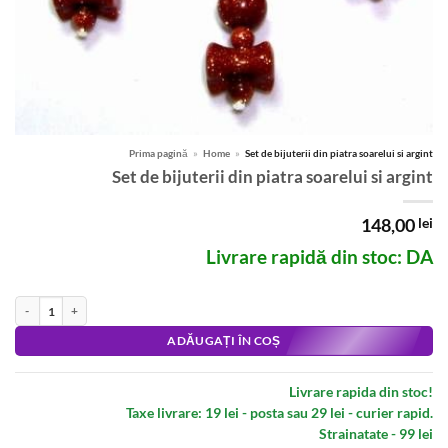
Prima pagină
»
Home
»
Set de bijuterii din piatra soarelui si argint
Set de bijuterii din piatra soarelui si argint
148,00
lei
Livrare rapidă din stoc: DA
Cantitate Set de bijuterii din piatra soarelui si argint
Alternative:
ADĂUGAȚI ÎN COȘ
Livrare rapida din stoc!
Taxe livrare: 19 lei - posta sau 29 lei - curier rapid.
Strainatate - 99 lei