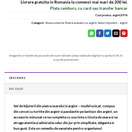
Livrare gratuita in Romania la comenzi mai mari de 200 lei.
Plata ramburs, cu card sau transfer bancar
Cod produs:
argint2976
Categorii:
Noua colectie
,
Piatra soarelui cu argint
,
Seturi bijuterii - argint
Imaginile și textele de pe acest site sunt editate și/sau realizate digital cu ajutorul IA, în
scop de prezentare.
DESCRIERE
RECENZII
Set de bijuterii din piatra soarelui si argint – model unicat, compus
din cercei cu tortite din argint si pandantiv pe lantisor din argint, un
accesoriu minunat ce va completa cu usurinta o tinuta de seara si va
atrage atentia si admiratia celor din jur prin simplitate, eleganta si
bun gust. Este un remediu de sanatate pentru organismul