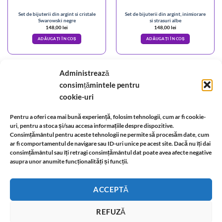
Set de bijuterii din argint si cristale
Set de bijuterii din argint, inimiorare
Swarowski negre
si strasuri albe
148,00
lei
148,00
lei
ADĂUGAȚI ÎN COȘ
ADĂUGAȚI ÎN COȘ
Administrează
consimțămintele pentru
cookie-uri
A.N.P.C.
-
Bio
-
reteaua astromagie
-
Termeni de utilizare
-
Politica de confidentialitate
-
Despre cookie-uri
-
Reclamații și retur
Pentru a oferi cea mai bună experiență, folosim tehnologii, cum ar fi cookie-
uri, pentru a stoca și/sau accesa informațiile despre dispozitive.
Consimțământul pentru aceste tehnologii ne permite să procesăm date, cum
ar fi comportamentul de navigare sau ID-uri unice pe acest site. Dacă nu îți dai
Livrare si plata
-
Politica de rezolvare a reclamatiilor
-
Reciclare
-
consimțământul sau îți retragi consimțământul dat poate avea afecte negative
asupra unor anumite funcționalități și funcții.
Identificare firma
-
Retragere din contract
ACCEPTĂ
Informatii legale:
REFUZĂ