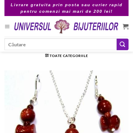
Skip
Livrare gratuita prin posta sau curier rapid
to
pentru comenzi mai mari de 200 lei!
content
Caută
după:
TOATE CATEGORIILE