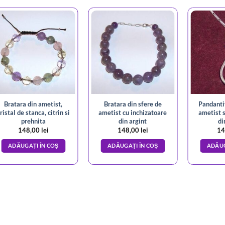
Bratara din ametist,
Bratara din sfere de
Pandantiv
ristal de stanca, citrin si
ametist cu inchizatoare
ametist s
prehnita
din argint
di
148,00
lei
148,00
lei
14
ADĂUGAȚI ÎN COȘ
ADĂUGAȚI ÎN COȘ
ADĂUG