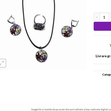
Cantitate Set
Alternative
T
Livrare gr
Catego
Imaginile și textele de pe acest site sunt editate și/sau realizate digital c