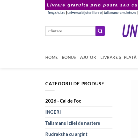
Skip
Livrare gratuita prin posta sau cu
to
feng.shui.ro
|
universulbijuteriilor.ro
|
talismane-amulete.ro
content
Caută
după:
HOME
BONUS
AJUTOR
LIVRARE ȘI PLATĂ
CATEGORII DE PRODUSE
2026 - Cal de Foc
INGERI
Talismanul zilei de nastere
Rudraksha cu argint