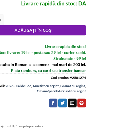
Livrare rapidă din stoc: DA
 din argint - Florile fericirii cu cristale naturale
:
ADĂUGAȚI ÎN COȘ
Livrare rapida din stoc!
axe livrare: 19 lei - posta sau 29 lei - curier rapid.
Strainatate - 99 lei
atuita in Romania la comenzi mai mari de 200 lei.
Plata ramburs, cu card sau transfer bancar
Cod produs:
92501274
rii:
2026 - Cal de Foc
,
Ametist cu argint
,
Granat cu argint
,
Olivina/peridot/crisolit cu argint
u ajutorul IA, în scop de prezentare.