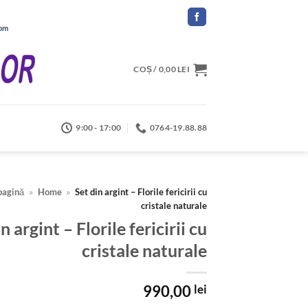
com
COȘ /
0,00
LEI
9:00 - 17:00
0764-19.88.88
pagină
»
Home
»
Set din argint – Florile fericirii cu
cristale naturale
n argint – Florile fericirii cu
cristale naturale
990,00
lei