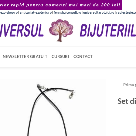
rier rapid pentru comenzi mai mari de 200 lei!
|
ezo-shop.ro
|
anticariat-ezoteric.ro
|
fengshuiconsult.ro
|
universultarotului.ro
|
radiestezie.
NEWSLETTER GRATUIT
CURSURI
CONTACT
Prima 
Set di