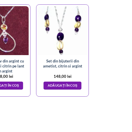
 din argint cu
Set din bijuterii din
i citrin pe lant
ametist, citrin si argint
n argint
8,00
lei
148,00
lei
AȚI ÎN COȘ
ADĂUGAȚI ÎN COȘ