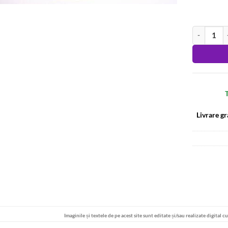
Cantitate Br
Alternative
T
Livrare gr
Imaginile și textele de pe acest site sunt editate și/sau realizate digital c