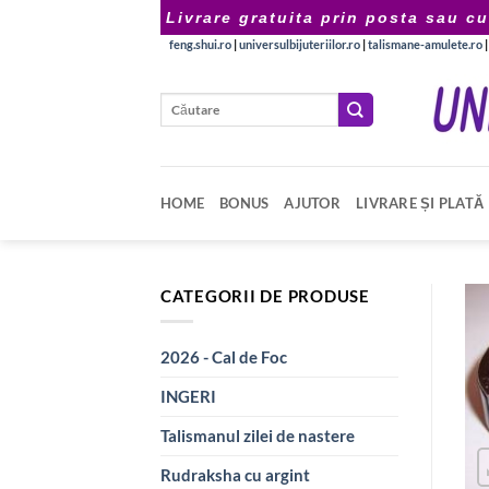
Skip
Livrare gratuita prin posta sau cu
to
feng.shui.ro
|
universulbijuteriilor.ro
|
talismane-amulete.ro
content
Caută
după:
HOME
BONUS
AJUTOR
LIVRARE ȘI PLATĂ
CATEGORII DE PRODUSE
2026 - Cal de Foc
INGERI
Talismanul zilei de nastere
Rudraksha cu argint