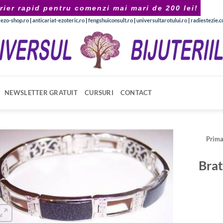
rier rapid pentru comenzi mai mari de 200 lei!
|
ezo-shop.ro
|
anticariat-ezoteric.ro
|
fengshuiconsult.ro
|
universultarotului.ro
|
radiestezie.
NEWSLETTER GRATUIT
CURSURI
CONTACT
Prima
Brat