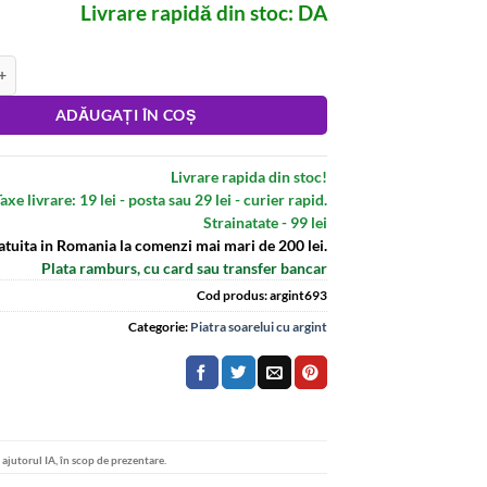
Livrare rapidă din stoc: DA
atara din argint 925 cu piatra soarelui bleomarin
:
ADĂUGAȚI ÎN COȘ
Livrare rapida din stoc!
axe livrare: 19 lei - posta sau 29 lei - curier rapid.
Strainatate - 99 lei
atuita in Romania la comenzi mai mari de 200 lei.
Plata ramburs, cu card sau transfer bancar
Cod produs:
argint693
Categorie:
Piatra soarelui cu argint
u ajutorul IA, în scop de prezentare.