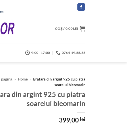
com
COȘ /
0,00
LEI
9:00 - 17:00
0764-19.88.88
 pagină
»
Home
»
Bratara din argint 925 cu piatra
soarelui bleomarin
ara din argint 925 cu piatra
soarelui bleomarin
399,00
lei