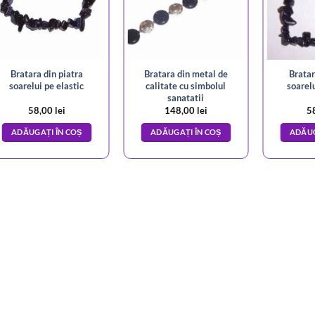
Bratara din piatra
Bratara din metal de
Bratar
soarelui pe elastic
calitate cu simbolul
soarelu
sanatatii
58,00
lei
148,00
lei
5
ADĂUGAȚI ÎN COȘ
ADĂUGAȚI ÎN COȘ
ADĂUG