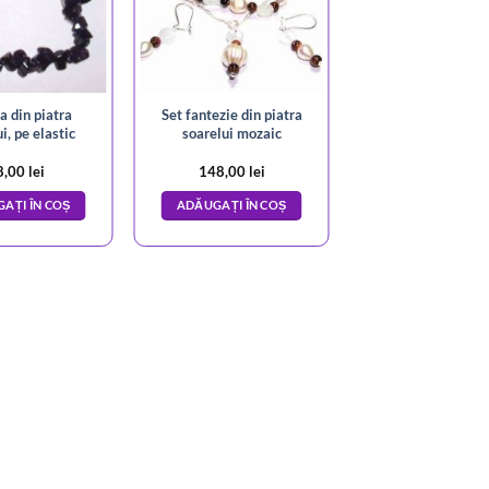
a din piatra
Set fantezie din piatra
i, pe elastic
soarelui mozaic
8,00
lei
148,00
lei
AȚI ÎN COȘ
ADĂUGAȚI ÎN COȘ