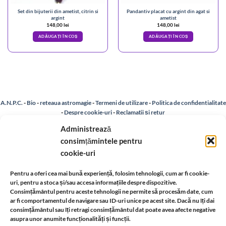
Set din bijuterii din ametist, citrin si
Pandantiv placat cu argint din agat si
argint
ametist
148,00
lei
148,00
lei
ADĂUGAȚI ÎN COȘ
ADĂUGAȚI ÎN COȘ
A.N.P.C.
-
Bio
-
reteaua astromagie
-
Termeni de utilizare
-
Politica de confidentialitate
-
Despre cookie-uri
-
Reclamații și retur
Administrează
consimțămintele pentru
Livrare si plata
-
Politica de rezolvare a reclamatiilor
-
Reciclare
-
cookie-uri
Identificare firma
-
Retragere din contract
Pentru a oferi cea mai bună experiență, folosim tehnologii, cum ar fi cookie-
uri, pentru a stoca și/sau accesa informațiile despre dispozitive.
Consimțământul pentru aceste tehnologii ne permite să procesăm date, cum
Informatii legale:
ar fi comportamentul de navigare sau ID-uri unice pe acest site. Dacă nu îți dai
consimțământul sau îți retragi consimțământul dat poate avea afecte negative
asupra unor anumite funcționalități și funcții.