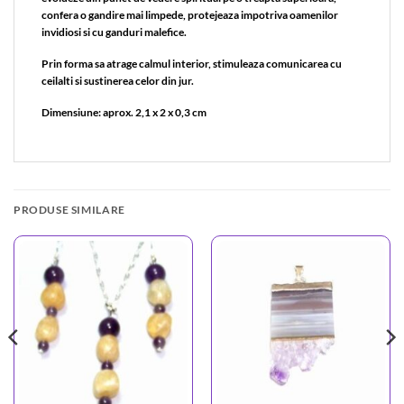
confera o gandire mai limpede, protejeaza impotriva oamenilor
invidiosi si cu ganduri malefice.
Prin forma sa atrage calmul interior, stimuleaza comunicarea cu
ceilalti si sustinerea celor din jur.
Dimensiune: aprox. 2,1 x 2 x 0,3 cm
PRODUSE SIMILARE