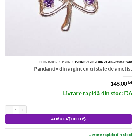
Prima pagină
»
Home
»
Pandantiv din argint cu cristale de ametist
Pandantiv din argint cu cristale de ametist
148,00
lei
Livrare rapidă din stoc: DA
Cantitate Pandantiv din argint cu cristale de ametist
Alternative:
ADĂUGAȚI ÎN COȘ
Livrare rapida din stoc!