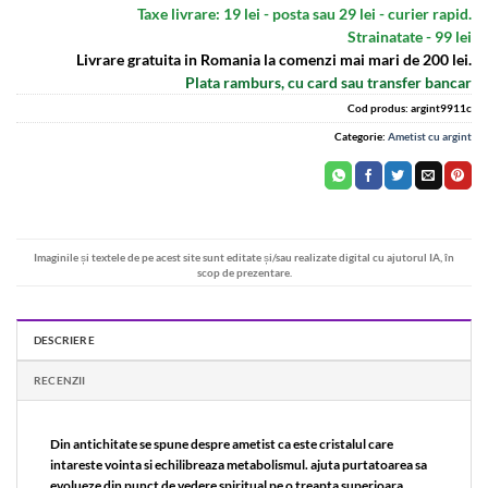
Taxe livrare: 19 lei - posta sau 29 lei - curier rapid.
Strainatate - 99 lei
Livrare gratuita in Romania la comenzi mai mari de 200 lei.
Plata ramburs, cu card sau transfer bancar
Cod produs:
argint9911c
Categorie:
Ametist cu argint
Imaginile și textele de pe acest site sunt editate și/sau realizate digital cu ajutorul IA, în
scop de prezentare.
DESCRIERE
RECENZII
Din antichitate se spune despre ametist ca este cristalul care
intareste vointa si echilibreaza metabolismul. ajuta purtatoarea sa
evolueze din punct de vedere spiritual pe o treapta superioara,